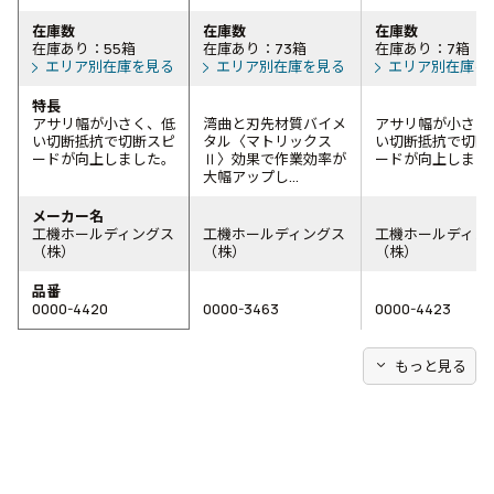
在庫数
在庫数
在庫数
在庫あり：55箱
在庫あり：73箱
在庫あり：7箱
エリア別在庫を見る
エリア別在庫を見る
エリア別在庫を
特長
アサリ幅が小さく、低
湾曲と刃先材質バイメ
アサリ幅が小さく
い切断抵抗で切断スピ
タル〈マトリックス
い切断抵抗で切断
ードが向上しました。
Ⅱ〉効果で作業効率が
ードが向上しまし
大幅アップし...
メーカー名
工機ホールディングス
工機ホールディングス
工機ホールディン
（株）
（株）
（株）
品番
0000-4420
0000-3463
0000-4423
expand_more
もっと見る