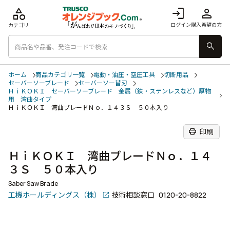
category
login
person
ログイン
購入希望の方
カテゴリ
search
ホーム
商品カテゴリ一覧
電動・油圧・空圧工具
切断用品
セーバーソーブレード
セーバーソー替刃
ＨｉＫＯＫＩ セーバーソーブレード 金属（鉄・ステンレスなど）厚物
用 湾曲タイプ
ＨｉＫＯＫＩ 湾曲ブレードＮｏ．１４３Ｓ ５０本入り
print
印刷
ＨｉＫＯＫＩ 湾曲ブレードＮｏ．１４
３Ｓ ５０本入り
Saber Saw Brade
工機ホールディングス（株）
技術相談窓口
0120-20-8822