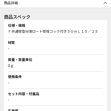
商品詳細
商品スペック
仕様・規格
Ｆ共通球型分液ロート球栓コック付き５０ｍＬ１５／２５
材質
-
質量・質量単位
0ｇ
使用条件
-
セット内容・付属品
-
生産国