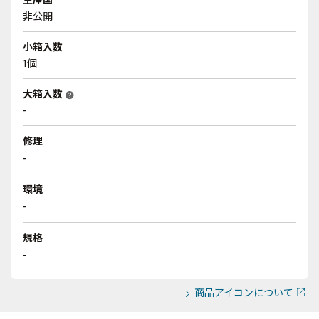
非公開
小箱入数
1個
大箱入数
help
-
修理
-
環境
-
規格
-
商品アイコンについて