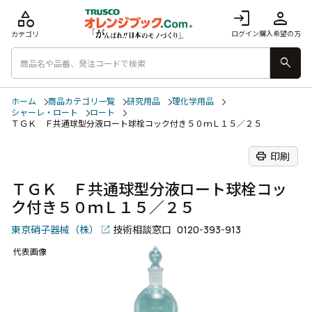
category
login
person
ログイン
購入希望の方
カテゴリ
search
ホーム
商品カテゴリ一覧
研究用品
理化学用品
シャーレ・ロート
ロート
ＴＧＫ Ｆ共通球型分液ロート球栓コック付き５０ｍＬ１５／２５
print
印刷
ＴＧＫ Ｆ共通球型分液ロート球栓コッ
ク付き５０ｍＬ１５／２５
東京硝子器械（株）
技術相談窓口
0120-393-913
代表画像