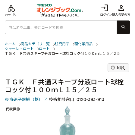
category
login
person
ログイン
購入希望の方
カテゴリ
search
ホーム
商品カテゴリ一覧
研究用品
理化学用品
シャーレ・ロート
ロート
ＴＧＫ Ｆ共通スキーブ分液ロート球栓コック付１００ｍＬ１５／２５
print
印刷
ＴＧＫ Ｆ共通スキーブ分液ロート球栓
コック付１００ｍＬ１５／２５
東京硝子器械（株）
技術相談窓口
0120-393-913
代表画像