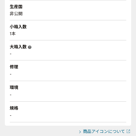
生産国
非公開
小箱入数
1本
大箱入数
help
-
修理
-
環境
-
規格
-
商品アイコンについて