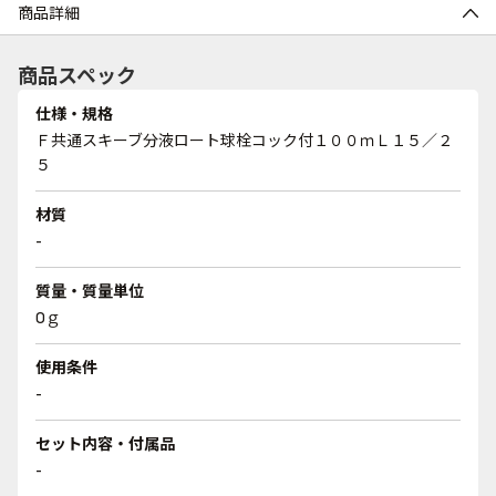
商品詳細
商品スペック
仕様・規格
Ｆ共通スキーブ分液ロート球栓コック付１００ｍＬ１５／２
５
材質
-
質量・質量単位
0ｇ
使用条件
-
セット内容・付属品
-