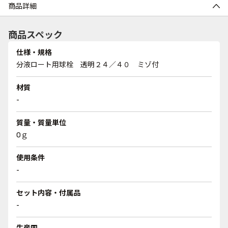
商品詳細
商品スペック
仕様・規格
分液ロート用球栓 透明２４／４０ ミゾ付
材質
-
質量・質量単位
0ｇ
使用条件
-
セット内容・付属品
-
生産国