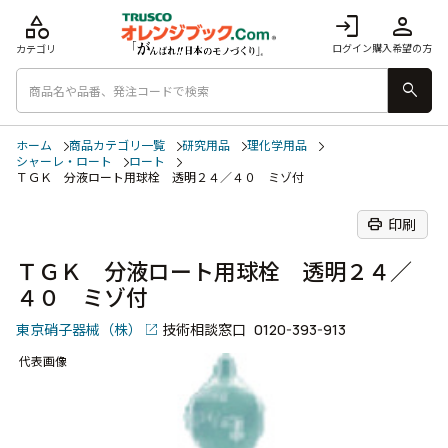
category
login
person
ログイン
購入希望の方
カテゴリ
search
ホーム
商品カテゴリ一覧
研究用品
理化学用品
シャーレ・ロート
ロート
ＴＧＫ 分液ロート用球栓 透明２４／４０ ミゾ付
print
印刷
ＴＧＫ 分液ロート用球栓 透明２４／
４０ ミゾ付
東京硝子器械（株）
技術相談窓口
0120-393-913
代表画像