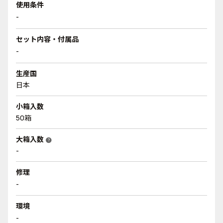
使用条件
-
セット内容・付属品
-
生産国
日本
小箱入数
50箱
大箱入数
help
-
修理
-
環境
-