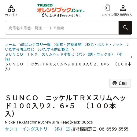
category
login
person
ログイン
購入希望の方
カテゴリ
search
ホーム
商品カテゴリ一覧
金物・建築資材
ねじ・ボルト・ナット
いたずら防止ねじ
いたずら防止ねじ
ＳＵＮＣＯ ＴＲＸ スリムヘッド小ねじ（パッ（鉄・ニッケル）（小
箱）
ＳＵＮＣＯ ニッケルＴＲＸスリムヘッド１００入り２．６×５ （１００本
入）
print
印刷
ＳＵＮＣＯ ニッケルＴＲＸスリムヘッ
ド１００入り２．６×５ （１００本
入）
Nickel TRX Machine Screw Slim Head(Pack 100pcs
サンコーインダストリー（株）
技術相談窓口
06-6539-3535