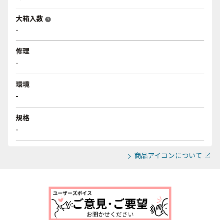
大箱入数
help
-
修理
-
環境
-
規格
-
商品アイコンについて