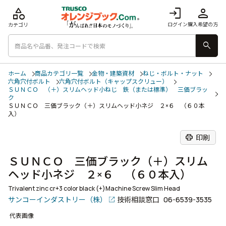
category
login
person
ログイン
購入希望の方
カテゴリ
search
ホーム
商品カテゴリ一覧
金物・建築資材
ねじ・ボルト・ナット
六角穴付ボルト
六角穴付ボルト（キャップスクリュー）
ＳＵＮＣＯ （＋）スリムヘッド小ねじ 鉄（または標準） 三価ブラッ
ク
ＳＵＮＣＯ 三価ブラック（＋）スリムヘッド小ネジ ２×６ （６０本
入）
print
印刷
ＳＵＮＣＯ 三価ブラック（＋）スリム
ヘッド小ネジ ２×６ （６０本入）
Trivalent zinc cr+3 color black (+)Machine Screw Slim Head
サンコーインダストリー（株）
技術相談窓口
06-6539-3535
代表画像