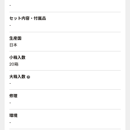
-
セット内容・付属品
-
生産国
日本
小箱入数
20箱
大箱入数
help
-
修理
-
環境
-