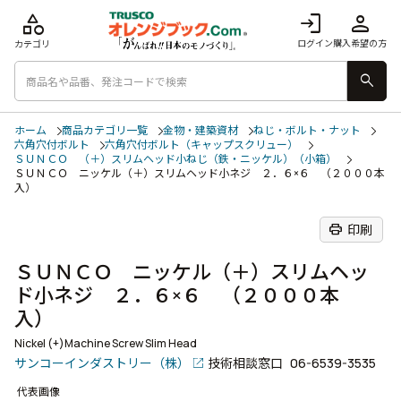
category
login
person
ログイン
購入希望の方
カテゴリ
search
ホーム
商品カテゴリ一覧
金物・建築資材
ねじ・ボルト・ナット
六角穴付ボルト
六角穴付ボルト（キャップスクリュー）
ＳＵＮＣＯ （＋）スリムヘッド小ねじ（鉄・ニッケル）（小箱）
ＳＵＮＣＯ ニッケル（＋）スリムヘッド小ネジ ２．６×６ （２０００本
入）
print
印刷
ＳＵＮＣＯ ニッケル（＋）スリムヘッ
ド小ネジ ２．６×６ （２０００本
入）
Nickel (+)Machine Screw Slim Head
サンコーインダストリー（株）
技術相談窓口
06-6539-3535
代表画像