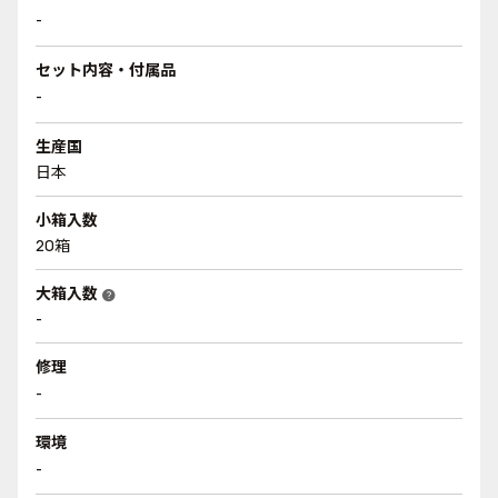
-
セット内容・付属品
-
生産国
日本
小箱入数
20箱
大箱入数
help
-
修理
-
環境
-