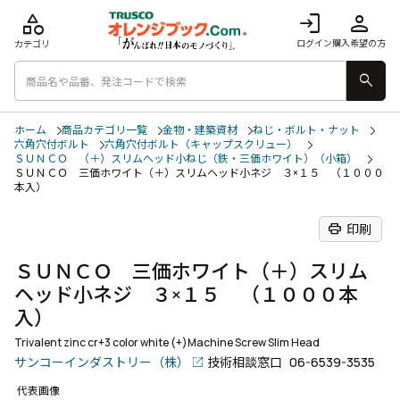
category
login
person
ログイン
購入希望の方
カテゴリ
search
ホーム
商品カテゴリ一覧
金物・建築資材
ねじ・ボルト・ナット
六角穴付ボルト
六角穴付ボルト（キャップスクリュー）
ＳＵＮＣＯ （＋）スリムヘッド小ねじ（鉄・三価ホワイト）（小箱）
ＳＵＮＣＯ 三価ホワイト（＋）スリムヘッド小ネジ ３×１５ （１０００
本入）
print
印刷
ＳＵＮＣＯ 三価ホワイト（＋）スリム
ヘッド小ネジ ３×１５ （１０００本
入）
Trivalent zinc cr+3 color white (+)Machine Screw Slim Head
サンコーインダストリー（株）
技術相談窓口
06-6539-3535
代表画像