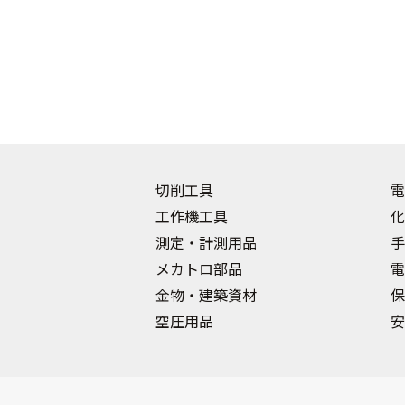
切削工具
電
工作機工具
化
測定・計測用品
手
メカトロ部品
電
金物・建築資材
保
空圧用品
安