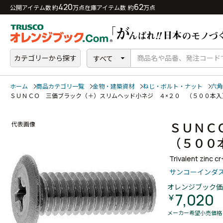
420
62
公開アイテム数 約
万点
在庫アイテム数 約
万点
カテゴリーから探す
すべて
ホーム
商品カテゴリ一覧
金物・建築資材
ねじ・ボルト・ナット
六角
ＳＵＮＣＯ 三価ブラック（＋）スリムヘッド小ネジ ４×２０ （５００本
ＳＵＮＣ
代表画像
（５０
Trivalent zinc c
サンコーインダ
オレンジブック価
7,020
￥
メーカー希望小売価格