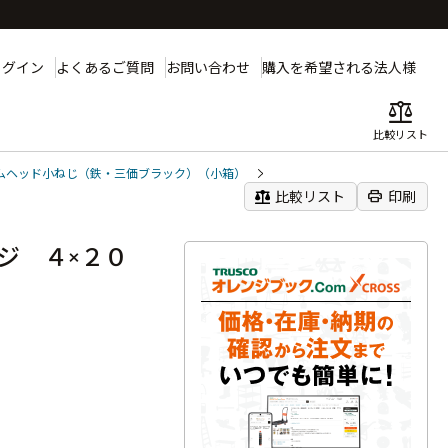
ログイン
よくあるご質問
お問い合わせ
購入を希望される法人様
balance
比較リスト
ムヘッド小ねじ（鉄・三価ブラック）（小箱）
balance
print
比較リスト
印刷
ネジ ４×２０