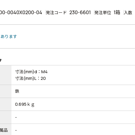
00-0040X0200-04
230-6601
1箱
発注コード
発注単位
入数
があります
ク
寸法(mm)d：M4
寸法(mm)L：20
鉄
0.695ｋｇ
-
属品
-