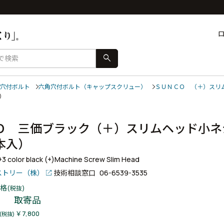
search
穴付ボルト
六角穴付ボルト（キャップスクリュー）
ＳＵＮＣＯ （＋）スリ
入）
Ｏ 三価ブラック（＋）スリムヘッド小
０本入）
r+3 color black (+)Machine Screw Slim Head
ストリー（株）
技術相談窓口
06-6539-3535
格
(税抜)
取寄品
￥7,800
(税抜)