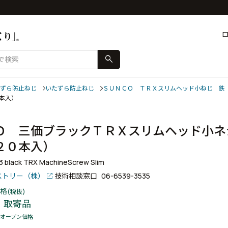
search
ずら防止ねじ
いたずら防止ねじ
ＳＵＮＣＯ ＴＲＸスリムヘッド小ねじ 鉄
０本入）
Ｏ 三価ブラックＴＲＸスリムヘッド小ネ
２０本入）
+3 black TRX MachineScrew Slim
ストリー（株）
技術相談窓口
06-6539-3535
格
(税抜)
取寄品
オープン価格