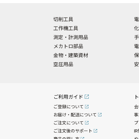
切削工具
電
工作機工具
化
測定・計測用品
手
メカトロ部品
電
金物・建築資材
保
空圧用品
安
ご利用ガイド
ト
ご登録について
会
お届け・配送について
事
ご注文について
プ
ご注文後のサポート
I
商品の探し方
や