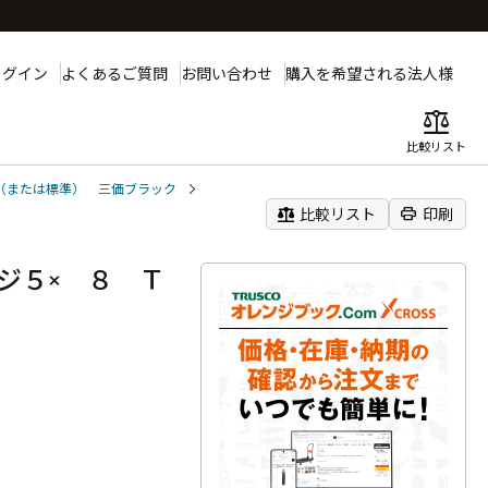
ログイン
よくあるご質問
お問い合わせ
購入を希望される法人様
balance
比較リスト
（または標準） 三価ブラック
balance
print
比較リスト
印刷
ジ５× ８ Ｔ