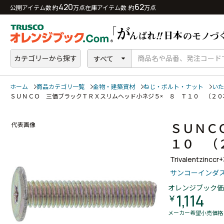
420
62
公開アイテム数 約
万点
在庫アイテム数 約
万点
カテゴリーから探す
すべて
ホーム
商品カテゴリ一覧
金物・建築資材
ねじ・ボルト・ナット
いた
ＳＵＮＣＯ 三価ブラックＴＲＸスリムヘッド小ネジ５× ８ Ｔ１０ （２
ＳＵＮＣ
代表画像
１０ （
Trivalentzinccr
サンコーインダ
オレンジブック価
1,114
￥
メーカー希望小売価格