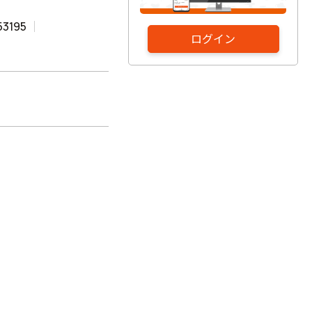
53195
ログイン