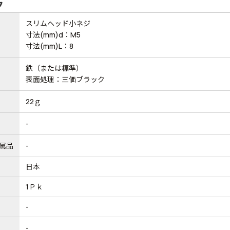
ク
スリムヘッド小ネジ
寸法(mm)d：M5
寸法(mm)L：8
鉄（または標準）
表面処理：三価ブラック
22ｇ
-
属品
-
日本
1Ｐｋ
-
-