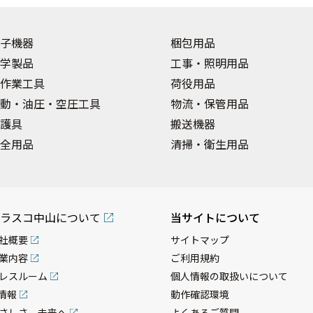
子機器
梱包用品
学製品
工事・照明用品
作業工具
荷役用品
動・油圧・空圧工具
物流・保管用品
護具
搬送機器
全用品
清掃・衛生用品
ラスコ中山について
当サイトについて
社概要
サイトマップ
業内容
ご利用規約
レスルーム
個人情報の取扱いについて
R情報
動作確認環境
さしさ、未来へ
よくあるご質問