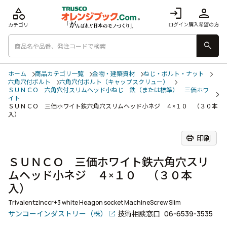
category
login
person
ログイン
購入希望の方
カテゴリ
search
ホーム
商品カテゴリ一覧
金物・建築資材
ねじ・ボルト・ナット
六角穴付ボルト
六角穴付ボルト（キャップスクリュー）
ＳＵＮＣＯ 六角穴付スリムヘッド小ねじ 鉄（または標準） 三価ホワ
イト
ＳＵＮＣＯ 三価ホワイト鉄六角穴スリムヘッド小ネジ ４×１０ （３０本
入）
print
印刷
ＳＵＮＣＯ 三価ホワイト鉄六角穴スリ
ムヘッド小ネジ ４×１０ （３０本
入）
Trivalentzinccr+3 white Heagon socket MachineScrew Slim
サンコーインダストリー（株）
技術相談窓口
06-6539-3535