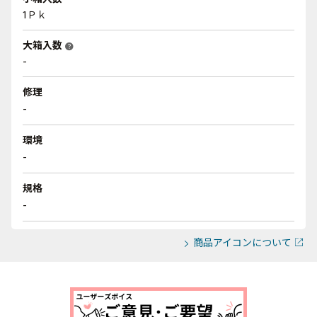
1Ｐｋ
大箱入数
help
-
修理
-
環境
-
規格
-
商品アイコンについて