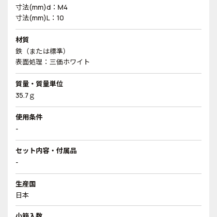
寸法(mm)d：M4
寸法(mm)L：10
材質
鉄（または標準）
表面処理：三価ホワイト
質量・質量単位
35.7ｇ
使用条件
-
セット内容・付属品
-
生産国
日本
小箱入数