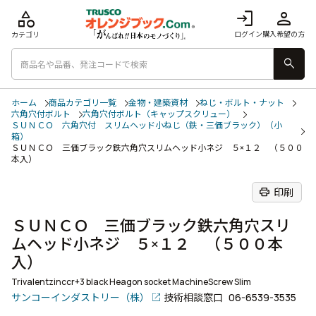
category
login
person
ログイン
購入希望の方
カテゴリ
search
ホーム
商品カテゴリ一覧
金物・建築資材
ねじ・ボルト・ナット
六角穴付ボルト
六角穴付ボルト（キャップスクリュー）
ＳＵＮＣＯ 六角穴付 スリムヘッド小ねじ（鉄・三価ブラック）（小
箱）
ＳＵＮＣＯ 三価ブラック鉄六角穴スリムヘッド小ネジ ５×１２ （５００
本入）
print
印刷
ＳＵＮＣＯ 三価ブラック鉄六角穴スリ
ムヘッド小ネジ ５×１２ （５００本
入）
Trivalentzinccr+3 black Heagon socket MachineScrew Slim
サンコーインダストリー（株）
技術相談窓口
06-6539-3535