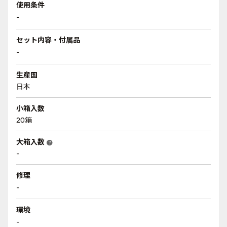
使用条件
-
セット内容・付属品
-
生産国
日本
小箱入数
20箱
大箱入数
help
-
修理
-
環境
-