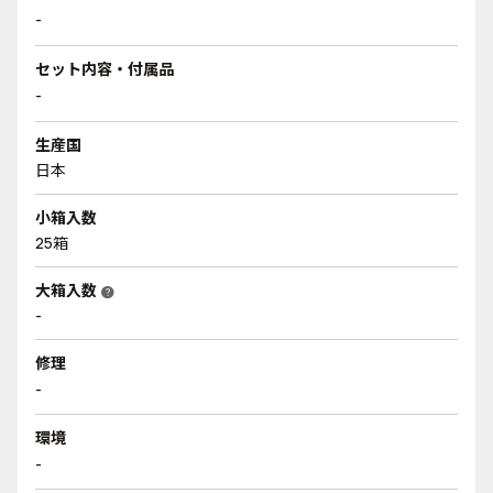
-
セット内容・付属品
-
生産国
日本
小箱入数
25箱
大箱入数
help
-
修理
-
環境
-