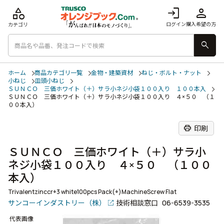
category
login
person
ログイン
購入希望の方
カテゴリ
search
ホーム
商品カテゴリ一覧
金物・建築資材
ねじ・ボルト・ナット
小ねじ
皿頭小ねじ
ＳＵＮＣＯ 三価ホワイト（＋）サラ小ネジ小袋１００入り １００本入
ＳＵＮＣＯ 三価ホワイト（＋）サラ小ネジ小袋１００入り ４×５０ （１
００本入）
print
印刷
ＳＵＮＣＯ 三価ホワイト（＋）サラ小
ネジ小袋１００入り ４×５０ （１００
本入）
Trivalentzinccr+3 white100pcs Pack(+)MachineScrew Flat
サンコーインダストリー（株）
技術相談窓口
06-6539-3535
代表画像