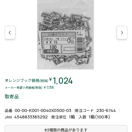
1,024
￥
オレンジブック価格
(税抜)
￥1,138
メーカー希望小売価格(税抜)
取寄品
00-00-K001-0040X0500-03
230-6744
品番
発注コード
4548833385292
1箱
1箱(100本)
JAN
発注単位
入数
83種類の商品があります