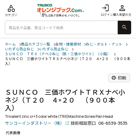
category
login
person
ログイン
購入希望の方
カテゴリ
search
ホーム
商品カテゴリ一覧
金物・建築資材
ねじ・ボルト・ナット
いたずら防止ねじ
いたずら防止ねじ
ＳＵＮＣＯ ＴＲＸ（ナベ小ねじ（鉄・三価ホワイト）（小箱）
ＳＵＮＣＯ 三価ホワイトＴＲＸナベ小ネジ（Ｔ２０ ４×２０ （９００本
入）
print
印刷
ＳＵＮＣＯ 三価ホワイトＴＲＸナベ小
ネジ（Ｔ２０ ４×２０ （９００本
入）
Trivalent zinc cr+3 color white (TRX)Machine Screw Pan Head
サンコーインダストリー（株）
技術相談窓口
06-6539-3535
代表画像