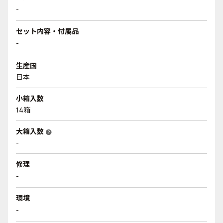
-
セット内容・付属品
-
生産国
日本
小箱入数
14箱
大箱入数
help
-
修理
-
環境
-