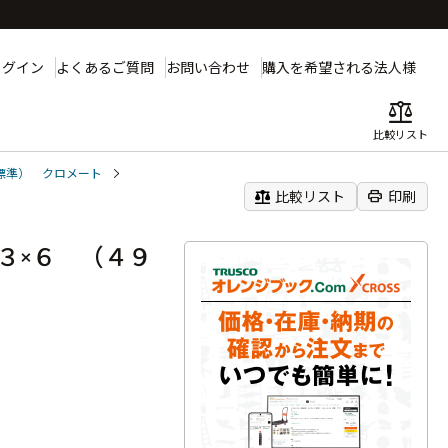
ログイン
よくあるご質問
お問い合わせ
購入を希望される法人様
balance
比較リスト
標準） クロメート
balance
print
比較リスト
印刷
３×６ （４９