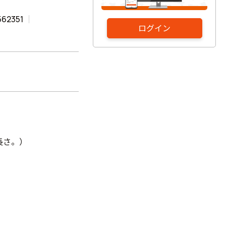
562351
ログイン
長さ。）