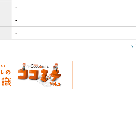
-
-
-