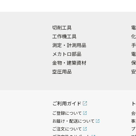
切削工具
電
工作機工具
化
測定・計測用品
手
メカトロ部品
電
金物・建築資材
保
空圧用品
安
ご利用ガイド
ト
ご登録について
会
お届け・配送について
事
ご注文について
プ