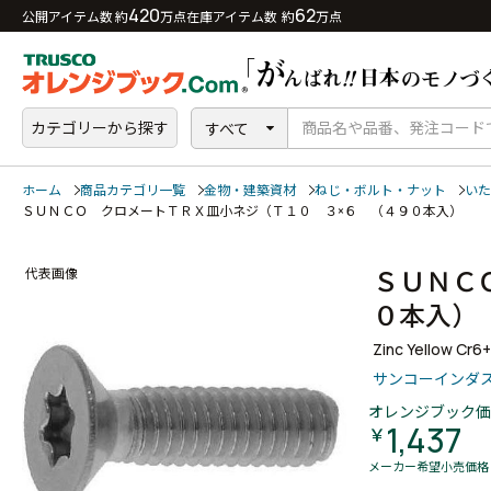
420
62
公開アイテム数 約
万点
在庫アイテム数 約
万点
カテゴリーから探す
すべて
ホーム
商品カテゴリ一覧
金物・建築資材
ねじ・ボルト・ナット
いた
ＳＵＮＣＯ クロメートＴＲＸ皿小ネジ（Ｔ１０ ３×６ （４９０本入）
ＳＵＮＣ
代表画像
０本入
Zinc Yellow Cr6
サンコーインダ
オレンジブック価
1,437
￥
メーカー希望小売価格