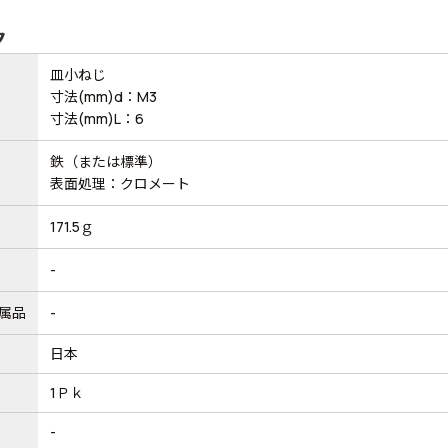
ク
皿小ねじ
寸法(mm)d：M3
寸法(mm)L：6
鉄（または標準）
表面処理：クロメート
171.5ｇ
-
属品
-
日本
1Ｐｋ
-