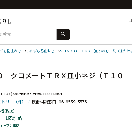
search
ずら防止ねじ
いたずら防止ねじ
ＳＵＮＣＯ ＴＲＸ（皿小ねじ 鉄（または
Ｏ クロメートＴＲＸ皿小ネジ（Ｔ１０ 
）
+ (TRX)Machine Screw Flat Head
ストリー（株）
技術相談窓口
06-6539-3535
格
(税抜)
取寄品
オープン価格