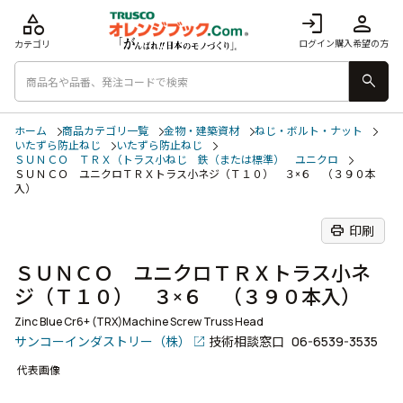
category
login
person
ログイン
購入希望の方
カテゴリ
search
ホーム
商品カテゴリ一覧
金物・建築資材
ねじ・ボルト・ナット
いたずら防止ねじ
いたずら防止ねじ
ＳＵＮＣＯ ＴＲＸ（トラス小ねじ 鉄（または標準） ユニクロ
ＳＵＮＣＯ ユニクロＴＲＸトラス小ネジ（Ｔ１０） ３×６ （３９０本
入）
print
印刷
ＳＵＮＣＯ ユニクロＴＲＸトラス小ネ
ジ（Ｔ１０） ３×６ （３９０本入）
Zinc Blue Cr6+ (TRX)Machine Screw Truss Head
サンコーインダストリー（株）
技術相談窓口
06-6539-3535
代表画像