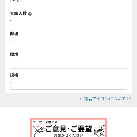
1Ｐｋ
大箱入数
help
-
修理
-
環境
-
規格
-
商品アイコンについて