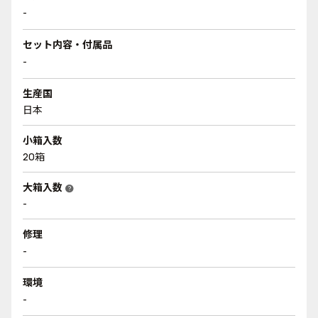
-
セット内容・付属品
-
生産国
日本
小箱入数
20箱
大箱入数
help
-
修理
-
環境
-