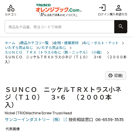
category
login
person
ログイン
購入希望の方
カテゴリ
search
ホーム
商品カテゴリ一覧
金物・建築資材
ねじ・ボルト・ナット
いたずら防止ねじ
いたずら防止ねじ
ＳＵＮＣＯ ＴＲＸ（トラス小ねじ（鉄・ニッケル）（小箱）
ＳＵＮＣＯ ニッケルＴＲＸトラス小ネジ（Ｔ１０） ３×６ （２０００本
入）
print
印刷
ＳＵＮＣＯ ニッケルＴＲＸトラス小ネ
ジ（Ｔ１０） ３×６ （２０００本
入）
Nickel (TRX)Machine Screw Truss Head
サンコーインダストリー（株）
技術相談窓口
06-6539-3535
代表画像