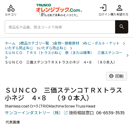
category
login
person
ログイン
購入希望の方
カテゴリ
search
ホーム
商品カテゴリ一覧
金物・建築資材
ねじ・ボルト・ナット
いたずら防止ねじ
いたずら防止ねじ
ＳＵＮＣＯ ＴＲＸ（トラス小ねじ 鉄（または標準） 三価ステンコー
ト
ＳＵＮＣＯ 三価ステンコＴＲＸトラス小ネジ ４×８ （９０本入）
print
印刷
ＳＵＮＣＯ 三価ステンコＴＲＸトラス
小ネジ ４×８ （９０本入）
Stainless coat Cr+3 (TRX)Machine Screw Truss Head
サンコーインダストリー（株）
技術相談窓口
06-6539-3535
代表画像