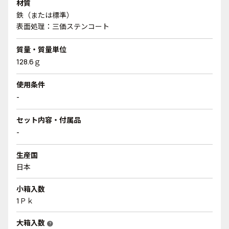
材質
鉄（または標準）
表面処理：三価ステンコート
質量・質量単位
128.6ｇ
使用条件
-
セット内容・付属品
-
生産国
日本
小箱入数
1Ｐｋ
大箱入数
help