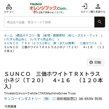
category
login
person
ログイン
購入希望の方
カテゴリ
search
ホーム
商品カテゴリ一覧
金物・建築資材
ねじ・ボルト・ナット
いたずら防止ねじ
いたずら防止ねじ
ＳＵＮＣＯ ＴＲＸ（トラス小ねじ 鉄（または標準） 三価ホワイト
ＳＵＮＣＯ 三価ホワイトＴＲＸトラス小ネジ（Ｔ２０） ４×１６ （１２
０本入）
print
印刷
ＳＵＮＣＯ 三価ホワイトＴＲＸトラス
小ネジ（Ｔ２０） ４×１６ （１２０本
入）
Trivalentzinccr+3 white (TRX)MachineScrew Truss
サンコーインダストリー（株）
技術相談窓口
06-6539-3535
代表画像