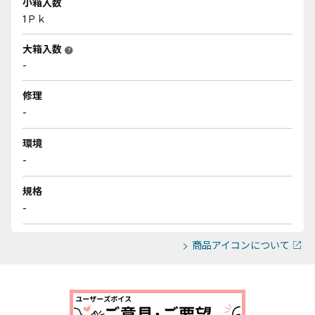
小箱入数
1Ｐｋ
大箱入数
help
-
修理
-
環境
-
規格
-
商品アイコンについて