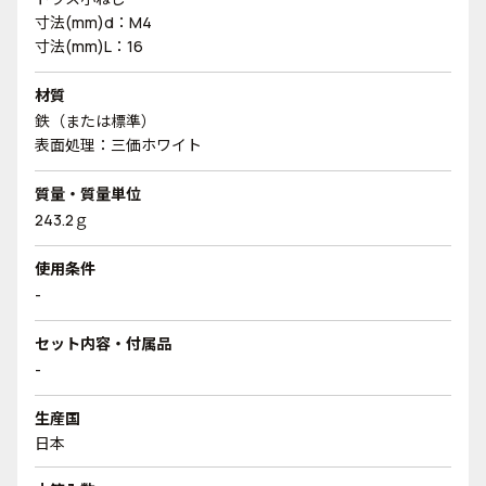
寸法(mm)d：M4
寸法(mm)L：16
材質
鉄（または標準）
表面処理：三価ホワイト
質量・質量単位
243.2ｇ
使用条件
-
セット内容・付属品
-
生産国
日本