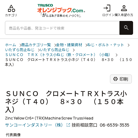
category
login
person
ログイン
購入希望の方
カテゴリ
search
ホーム
商品カテゴリ一覧
金物・建築資材
ねじ・ボルト・ナット
いたずら防止ねじ
いたずら防止ねじ
ＳＵＮＣＯ ＴＲＸ（トラス小ねじ（鉄・クロメート）（小箱）
ＳＵＮＣＯ クロメートＴＲＸトラス小ネジ（Ｔ４０） ８×３０ （１５０
本入）
print
印刷
ＳＵＮＣＯ クロメートＴＲＸトラス小
ネジ（Ｔ４０） ８×３０ （１５０本
入）
Zinc Yellow Cr6+ (TRX)Machine Screw Truss Head
サンコーインダストリー（株）
技術相談窓口
06-6539-3535
代表画像