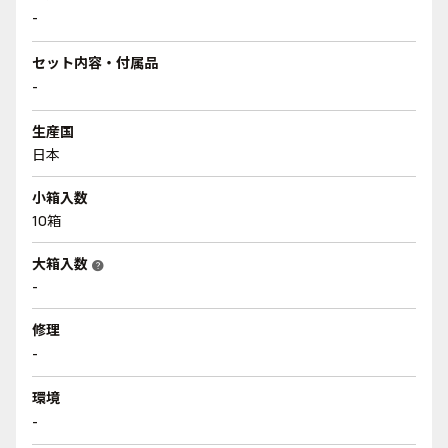
-
セット内容・付属品
-
生産国
日本
小箱入数
10箱
大箱入数
help
-
修理
-
環境
-