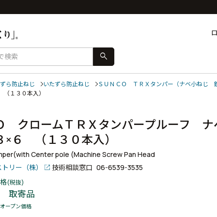
search
ずら防止ねじ
いたずら防止ねじ
ＳＵＮＣＯ ＴＲＸタンパー（ナベ小ねじ 
６ （１３０本入）
Ｏ クロームＴＲＸタンパープルーフ ナ
３×６ （１３０本入）
per(with Center pole (Machine Screw Pan Head
ストリー（株）
技術相談窓口
06-6539-3535
格
(税抜)
取寄品
オープン価格