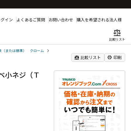
ログイン
よくあるご質問
お問い合わせ
購入を希望される法人様
balance
比較リスト
鉄（または標準） クローム
balance
print
比較リスト
印刷
ベ小ネジ（Ｔ