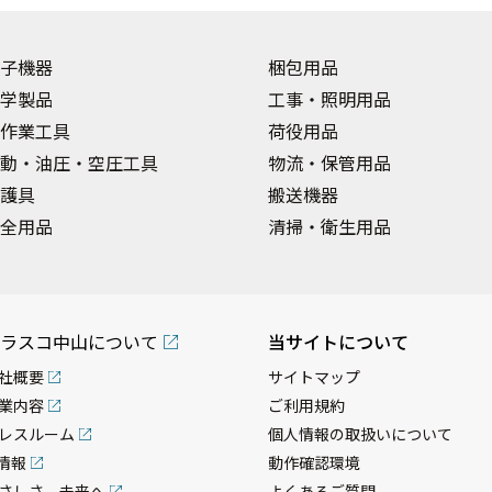
子機器
梱包用品
学製品
工事・照明用品
作業工具
荷役用品
動・油圧・空圧工具
物流・保管用品
護具
搬送機器
全用品
清掃・衛生用品
ラスコ中山について
当サイトについて
社概要
サイトマップ
業内容
ご利用規約
レスルーム
個人情報の取扱いについて
R情報
動作確認環境
さしさ、未来へ
よくあるご質問