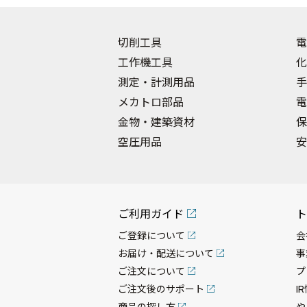
切削工具
電
工作機工具
化
測定・計測用品
手
メカトロ部品
電
金物・建築資材
保
空圧用品
安
ご利用ガイド
ト
ご登録について
会
お届け・配送について
事
ご注文について
プ
ご注文後のサポート
I
商品の探し方
や