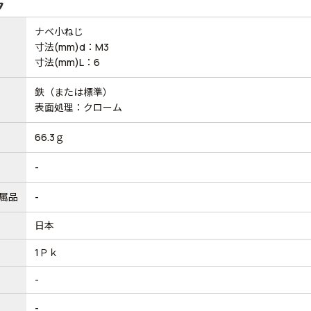
ク
ナベ小ねじ
寸法(mm)d：M3
寸法(mm)L：6
鉄（または標準）
表面処理：クローム
66.3ｇ
-
属品
-
日本
1Ｐｋ
-
-