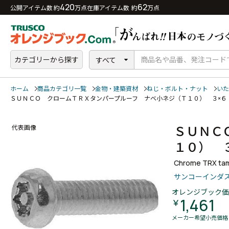
420
62
公開アイテム数 約
万点
在庫アイテム数 約
万点
カテゴリーから探す
すべて
ホーム
商品カテゴリ一覧
金物・建築資材
ねじ・ボルト・ナット
いた
ＳＵＮＣＯ クロームＴＲＸタンパープルーフ ナベ小ネジ（Ｔ１０） ３×
ＳＵＮＣ
代表画像
１０） 
Chrome TRX tam
サンコーインダ
オレンジブック価
1,461
￥
メーカー希望小売価格