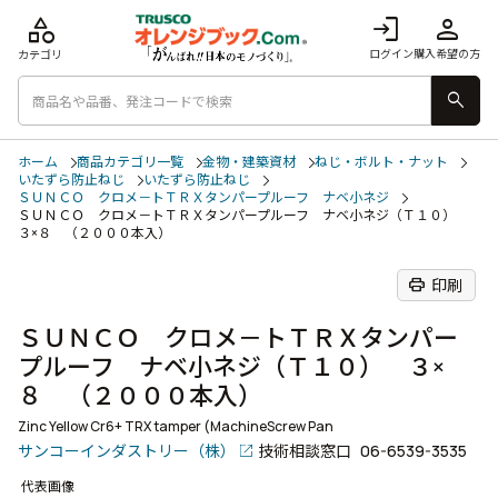
category
login
person
ログイン
購入希望の方
カテゴリ
search
ホーム
商品カテゴリ一覧
金物・建築資材
ねじ・ボルト・ナット
いたずら防止ねじ
いたずら防止ねじ
ＳＵＮＣＯ クロメ－トＴＲＸタンパープルーフ ナベ小ネジ
ＳＵＮＣＯ クロメ－トＴＲＸタンパープルーフ ナベ小ネジ（Ｔ１０）
３×８ （２０００本入）
print
印刷
ＳＵＮＣＯ クロメ－トＴＲＸタンパー
プルーフ ナベ小ネジ（Ｔ１０） ３×
８ （２０００本入）
Zinc Yellow Cr6+ TRX tamper (MachineScrew Pan
サンコーインダストリー（株）
技術相談窓口
06-6539-3535
代表画像