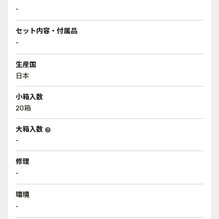
-
セット内容・付属品
-
生産国
日本
小箱入数
20箱
大箱入数
help
-
修理
-
環境
-