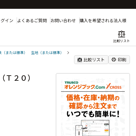
ログイン
よくあるご質問
お問い合わせ
購入を希望される法人様
balance
比較リスト
鉄（または標準） 生地（または標準）
balance
print
比較リスト
印刷
ジ（Ｔ２０）