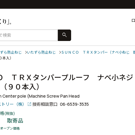
search
ずら防止ねじ
いたずら防止ねじ
ＳＵＮＣＯ ＴＲＸタンパー（ナベ小ねじ 
９０本入）
Ｏ ＴＲＸタンパープルーフ ナベ小ネ
 （９０本入）
h Center pole (Machine Screw Pan Head
ストリー（株）
技術相談窓口
06-6539-3535
格
(税抜)
取寄品
オープン価格