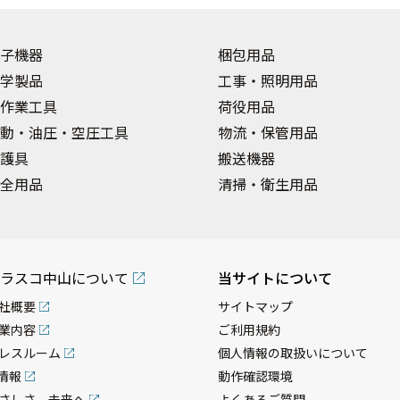
子機器
梱包用品
学製品
工事・照明用品
作業工具
荷役用品
動・油圧・空圧工具
物流・保管用品
護具
搬送機器
全用品
清掃・衛生用品
ラスコ中山について
当サイトについて
社概要
サイトマップ
業内容
ご利用規約
レスルーム
個人情報の取扱いについて
R情報
動作確認環境
さしさ、未来へ
よくあるご質問