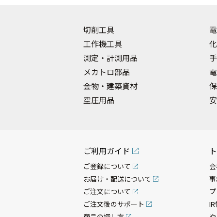
切削工具
電
工作機工具
化
測定・計測用品
手
メカトロ部品
電
金物・建築資材
保
空圧用品
安
ご利用ガイド
ト
ご登録について
会
お届け・配送について
事
ご注文について
プ
ご注文後のサポート
I
商品の探し方
や