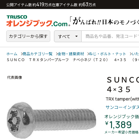
419
63
公開アイテム数 約
万点
在庫アイテム数 約
万点
カテゴリーから探す
すべて
ホーム
商品カテゴリ一覧
金物・建築資材
ねじ・ボルト・ナット
いた
ＳＵＮＣＯ ＴＲＸタンパープルーフ ナベ小ネジ（Ｔ２０） ４×３５ （
ＳＵＮＣ
代表画像
４×３５
TRX tamper(wit
サンコーインダ
オレンジブック価
1,389
￥
メーカー希望小売価格