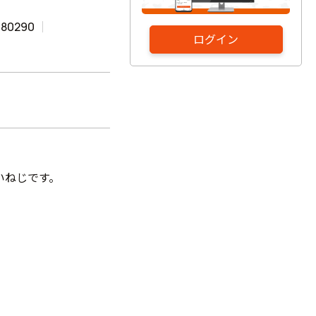
480290
ログイン
いねじです。