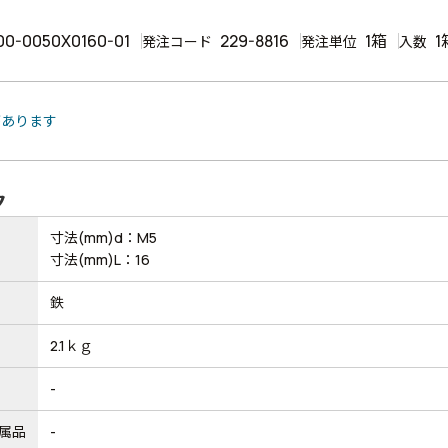
00-0050X0160-01
229-8816
1箱
1
発注コード
発注単位
入数
があります
ク
寸法(mm)d：M5
寸法(mm)L：16
鉄
2.1ｋｇ
-
属品
-