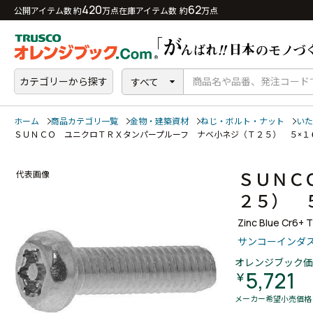
420
62
公開アイテム数 約
万点
在庫アイテム数 約
万点
カテゴリーから探す
すべて
ホーム
商品カテゴリ一覧
金物・建築資材
ねじ・ボルト・ナット
いた
ＳＵＮＣＯ ユニクロＴＲＸタンパープルーフ ナベ小ネジ（Ｔ２５） ５×
ＳＵＮＣ
代表画像
２５） 
Zinc Blue Cr6+
サンコーインダ
オレンジブック価
5,721
￥
メーカー希望小売価格