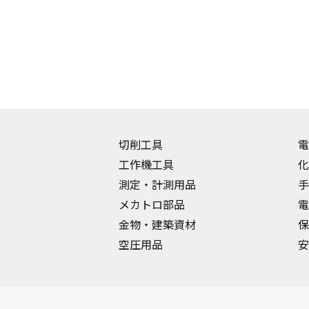
切削工具
電
工作機工具
化
測定・計測用品
手
メカトロ部品
電
金物・建築資材
保
空圧用品
安