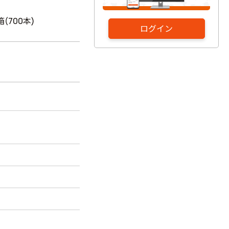
箱(700本)
ログイン