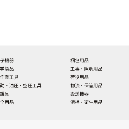
子機器
梱包用品
学製品
工事・照明用品
作業工具
荷役用品
動・油圧・空圧工具
物流・保管用品
護具
搬送機器
全用品
清掃・衛生用品