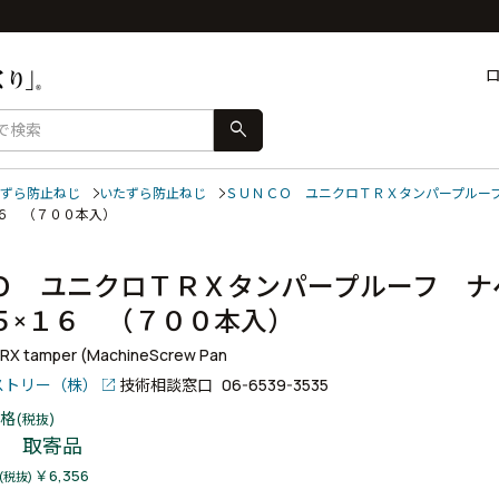
search
ずら防止ねじ
いたずら防止ねじ
ＳＵＮＣＯ ユニクロＴＲＸタンパープルー
１６ （７００本入）
Ｏ ユニクロＴＲＸタンパープルーフ ナ
５×１６ （７００本入）
 TRX tamper (MachineScrew Pan
ストリー（株）
技術相談窓口
06-6539-3535
格
(税抜)
取寄品
￥6,356
(税抜)