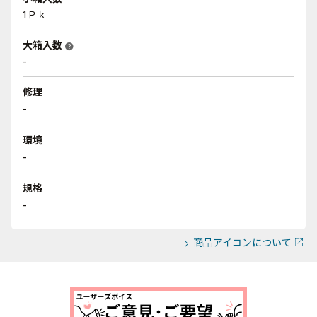
1Ｐｋ
大箱入数
help
-
修理
-
環境
-
規格
-
商品アイコンについて