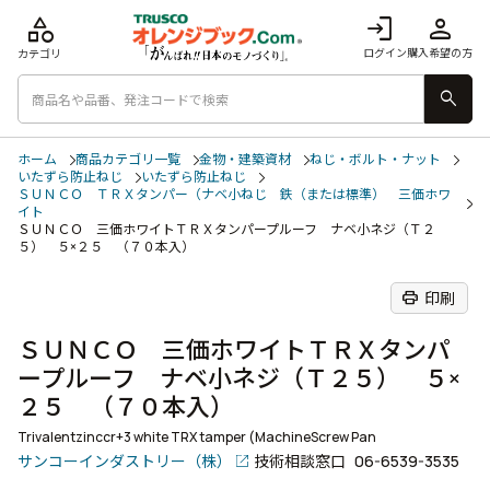
category
login
person
ログイン
購入希望の方
カテゴリ
search
ホーム
商品カテゴリ一覧
金物・建築資材
ねじ・ボルト・ナット
いたずら防止ねじ
いたずら防止ねじ
ＳＵＮＣＯ ＴＲＸタンパー（ナベ小ねじ 鉄（または標準） 三価ホワ
イト
ＳＵＮＣＯ 三価ホワイトＴＲＸタンパープルーフ ナベ小ネジ（Ｔ２
５） ５×２５ （７０本入）
print
印刷
ＳＵＮＣＯ 三価ホワイトＴＲＸタンパ
ープルーフ ナベ小ネジ（Ｔ２５） ５×
２５ （７０本入）
Trivalentzinccr+3 white TRX tamper (MachineScrew Pan
サンコーインダストリー（株）
技術相談窓口
06-6539-3535