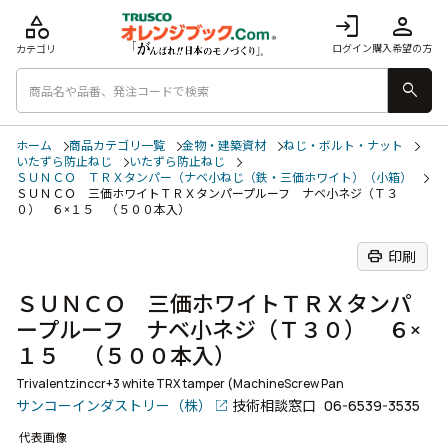
category
login
person
ログイン
購入希望の方
カテゴリ
search
ホーム
商品カテゴリ一覧
金物・建築資材
ねじ・ボルト・ナット
いたずら防止ねじ
いたずら防止ねじ
ＳＵＮＣＯ ＴＲＸタンパー（ナベ小ねじ（鉄・三価ホワイト）（小箱）
ＳＵＮＣＯ 三価ホワイトＴＲＸタンパープルーフ ナベ小ネジ（Ｔ３
０） ６×１５ （５００本入）
print
印刷
ＳＵＮＣＯ 三価ホワイトＴＲＸタンパ
ープルーフ ナベ小ネジ（Ｔ３０） ６×
１５ （５００本入）
Trivalentzinccr+3 white TRX tamper (MachineScrew Pan
サンコーインダストリー（株）
技術相談窓口
06-6539-3535
代表画像