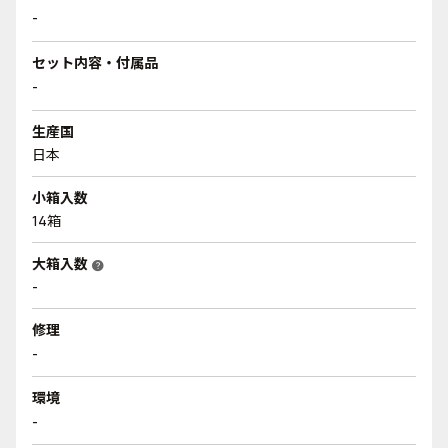
-
セット内容・付属品
-
生産国
日本
小箱入数
14箱
大箱入数
help
-
修理
-
環境
-