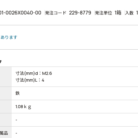
01-0026X0040-00
229-8779
1箱
発注コード
発注単位
入数
があります
ク
寸法(mm)d：M2.6
寸法(mm)L：4
鉄
1.08ｋｇ
-
属品
-