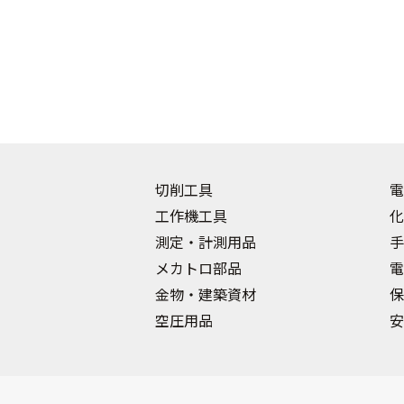
切削工具
電
工作機工具
化
測定・計測用品
手
メカトロ部品
電
金物・建築資材
保
空圧用品
安