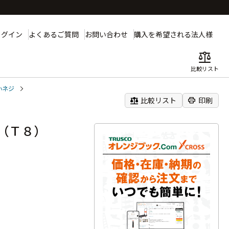
ログイン
よくあるご質問
お問い合わせ
購入を希望される法人様
balance
比較リスト
小ネジ
balance
print
比較リスト
印刷
ジ（Ｔ８）