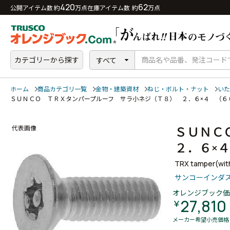
420
62
公開アイテム数 約
万点
在庫アイテム数 約
万点
カテゴリーから探す
すべて
ホーム
商品カテゴリ一覧
金物・建築資材
ねじ・ボルト・ナット
いた
ＳＵＮＣＯ ＴＲＸタンパープルーフ サラ小ネジ（Ｔ８） ２．６×４ （
ＳＵＮＣ
代表画像
２．６×
TRX tamper(with
サンコーインダ
オレンジブック価
27,810
￥
メーカー希望小売価格