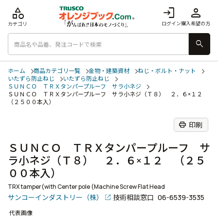
category
login
person
ログイン
購入希望の方
カテゴリ
search
ホーム
商品カテゴリ一覧
金物・建築資材
ねじ・ボルト・ナット
いたずら防止ねじ
いたずら防止ねじ
ＳＵＮＣＯ ＴＲＸタンパープルーフ サラ小ネジ
ＳＵＮＣＯ ＴＲＸタンパープルーフ サラ小ネジ（Ｔ８） ２．６×１２
（２５００本入）
print
印刷
ＳＵＮＣＯ ＴＲＸタンパープルーフ サ
ラ小ネジ（Ｔ８） ２．６×１２ （２５
００本入）
TRX tamper(with Center pole (Machine Screw Flat Head
サンコーインダストリー（株）
技術相談窓口
06-6539-3535
代表画像