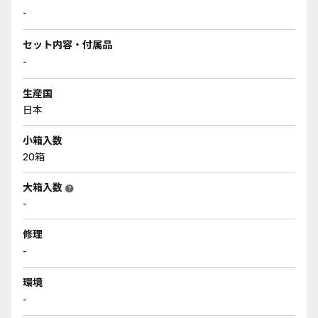
-
セット内容・付属品
-
生産国
日本
小箱入数
20箱
大箱入数
help
-
修理
-
環境
-