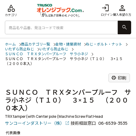
category
login
person
ログイン
購入希望の方
カテゴリ
search
ホーム
商品カテゴリ一覧
金物・建築資材
ねじ・ボルト・ナット
いたずら防止ねじ
いたずら防止ねじ
ＳＵＮＣＯ ＴＲＸタンパープルーフ サラ小ネジ
ＳＵＮＣＯ ＴＲＸタンパープルーフ サラ小ネジ（Ｔ１０） ３×１５
（２０００本入）
print
印刷
ＳＵＮＣＯ ＴＲＸタンパープルーフ サ
ラ小ネジ（Ｔ１０） ３×１５ （２００
０本入）
TRX tamper(with Center pole (Machine Screw Flat Head
サンコーインダストリー（株）
技術相談窓口
06-6539-3535
代表画像