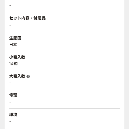
-
セット内容・付属品
-
生産国
日本
小箱入数
14箱
大箱入数
help
-
修理
-
環境
-