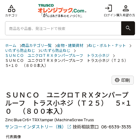
category
login
person
ログイン
購入希望の方
カテゴリ
search
ホーム
商品カテゴリ一覧
金物・建築資材
ねじ・ボルト・ナット
いたずら防止ねじ
いたずら防止ねじ
ＳＵＮＣＯ ユニクロＴＲＸタンパープルーフ トラス小ネジ
ＳＵＮＣＯ ユニクロＴＲＸタンパープルーフ トラス小ネジ（Ｔ２５）
５×１０ （８００本入）
print
印刷
ＳＵＮＣＯ ユニクロＴＲＸタンパープ
ルーフ トラス小ネジ（Ｔ２５） ５×１
０ （８００本入）
Zinc Blue Cr6+ TRX tamper (MachineScrew Truss
サンコーインダストリー（株）
技術相談窓口
06-6539-3535
代表画像