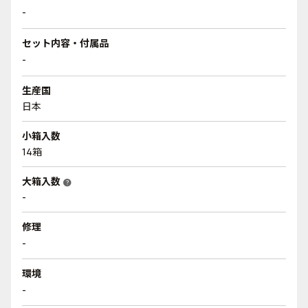
-
セット内容・付属品
-
生産国
日本
小箱入数
14箱
大箱入数
help
-
修理
-
環境
-