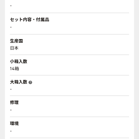
-
セット内容・付属品
-
生産国
日本
小箱入数
14箱
大箱入数
help
-
修理
-
環境
-