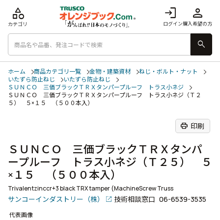
category
login
person
ログイン
購入希望の方
カテゴリ
search
ホーム
商品カテゴリ一覧
金物・建築資材
ねじ・ボルト・ナット
いたずら防止ねじ
いたずら防止ねじ
ＳＵＮＣＯ 三価ブラックＴＲＸタンパープルーフ トラス小ネジ
ＳＵＮＣＯ 三価ブラックＴＲＸタンパープルーフ トラス小ネジ（Ｔ２
５） ５×１５ （５００本入）
print
印刷
ＳＵＮＣＯ 三価ブラックＴＲＸタンパ
ープルーフ トラス小ネジ（Ｔ２５） ５
×１５ （５００本入）
Trivalentzinccr+3 black TRX tamper (MachineScrew Truss
サンコーインダストリー（株）
技術相談窓口
06-6539-3535
代表画像