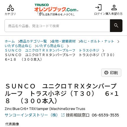
category
login
person
ログイン
購入希望の方
カテゴリ
search
ホーム
商品カテゴリ一覧
金物・建築資材
ねじ・ボルト・ナット
いたずら防止ねじ
いたずら防止ねじ
ＳＵＮＣＯ ユニクロＴＲＸタンパープルーフ トラス小ネジ
ＳＵＮＣＯ ユニクロＴＲＸタンパープルーフ トラス小ネジ（Ｔ３０）
６×１８ （３００本入）
print
印刷
ＳＵＮＣＯ ユニクロＴＲＸタンパープ
ルーフ トラス小ネジ（Ｔ３０） ６×１
８ （３００本入）
Zinc Blue Cr6+ TRX tamper (MachineScrew Truss
サンコーインダストリー（株）
技術相談窓口
06-6539-3535
代表画像