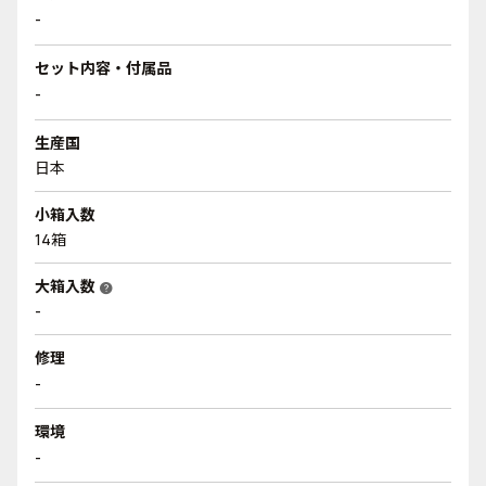
-
セット内容・付属品
-
生産国
日本
小箱入数
14箱
大箱入数
help
-
修理
-
環境
-