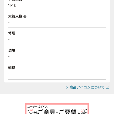
1Ｐｋ
大箱入数
help
-
修理
-
環境
-
規格
-
商品アイコンについて