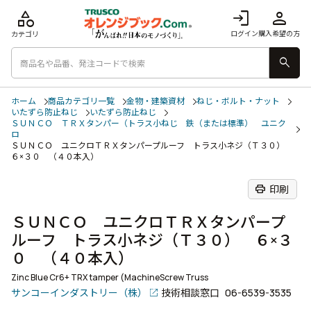
category
login
person
ログイン
購入希望の方
カテゴリ
search
ホーム
商品カテゴリ一覧
金物・建築資材
ねじ・ボルト・ナット
いたずら防止ねじ
いたずら防止ねじ
ＳＵＮＣＯ ＴＲＸタンパー（トラス小ねじ 鉄（または標準） ユニク
ロ
ＳＵＮＣＯ ユニクロＴＲＸタンパープルーフ トラス小ネジ（Ｔ３０）
６×３０ （４０本入）
print
印刷
ＳＵＮＣＯ ユニクロＴＲＸタンパープ
ルーフ トラス小ネジ（Ｔ３０） ６×３
０ （４０本入）
Zinc Blue Cr6+ TRX tamper (MachineScrew Truss
サンコーインダストリー（株）
技術相談窓口
06-6539-3535