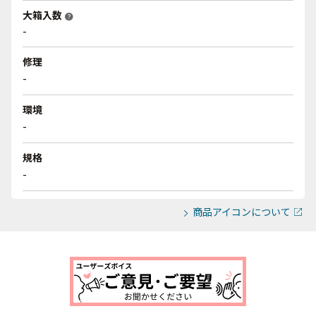
大箱入数
help
-
修理
-
環境
-
規格
-
商品アイコンについて