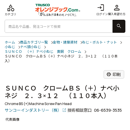
category
login
person
ログイン
購入希望の方
カテゴリ
search
ホーム
商品カテゴリ一覧
金物・建築資材
ねじ・ボルト・ナット
小ねじ
ナベ頭小ねじ
ＳＵＮＣＯ （＋）ナベ小ねじ 黄銅 クローム
ＳＵＮＣＯ クロームＢＳ（＋）ナベ小ネジ ２．３×１２ （１１０本
入）
print
印刷
ＳＵＮＣＯ クロームＢＳ（＋）ナベ小
ネジ ２．３×１２ （１１０本入）
Chrome BS (+)Machine Screw Pan Head
サンコーインダストリー（株）
技術相談窓口
06-6539-3535
代表画像