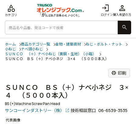
category
login
person
ログイン
購入希望の方
カテゴリ
search
ホーム
商品カテゴリ一覧
金物・建築資材
ねじ・ボルト・ナット
小ねじ
ナベ頭小ねじ
ＳＵＮＣＯ （＋）ナベ小ねじ（黄銅・生地）（小箱）
ＳＵＮＣＯ ＢＳ（＋）ナベ小ネジ ３×４ （５０００本入）
print
印刷
ＳＵＮＣＯ ＢＳ（＋）ナベ小ネジ ３×
４ （５０００本入）
BS (+)Machine Screw Pan Head
サンコーインダストリー（株）
技術相談窓口
06-6539-3535
代表画像