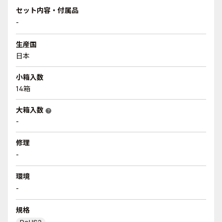
セット内容・付属品
-
生産国
日本
小箱入数
14箱
大箱入数
help
-
修理
-
環境
-
規格