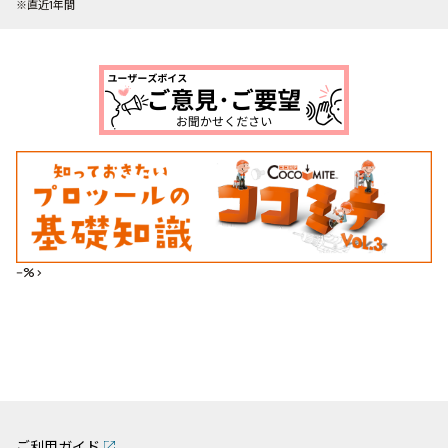
※直近1年間
--%>
ご利用ガイド