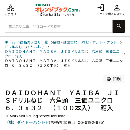
category
login
person
ログイン
購入希望の方
カテゴリ
search
ホーム
商品カテゴリ一覧
金物・建築資材
ねじ・ボルト・ナット
ドリルねじ
ドリルねじ
ＤＡＩＤＯＨＡＮＴ ＹＡＩＢＡ ＪＩＳドリルねじ 六角頭 三価ユニ
クロ 箱入
ＤＡＩＤＯＨＡＮＴ ＹＡＩＢＡ ＪＩＳドリルねじ 六角頭 三価ユニク
ロ ６．３ｘ３２ （１００本入） 箱入
print
印刷
ＤＡＩＤＯＨＡＮＴ ＹＡＩＢＡ ＪＩ
Ｓドリルねじ 六角頭 三価ユニクロ
６．３ｘ３２ （１００本入） 箱入
JIS Mark Self Drilling Screw Hex Head
（株）ダイドーハント
技術相談窓口
06-6192-9851