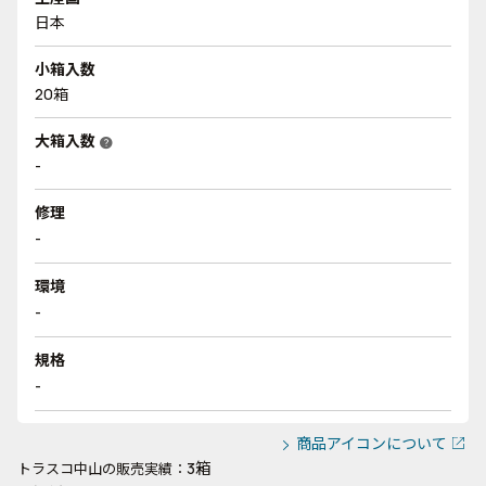
日本
小箱入数
20箱
大箱入数
help
-
修理
-
環境
-
規格
-
商品アイコンについて
3箱
トラスコ中山の販売実績：