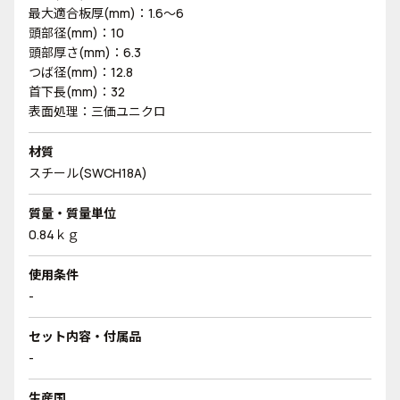
最大適合板厚(mm)：1.6～6
頭部径(mm)：10
頭部厚さ(mm)：6.3
つば径(mm)：12.8
首下長(mm)：32
表面処理：三価ユニクロ
材質
スチール(SWCH18A)
質量・質量単位
0.84ｋｇ
使用条件
-
セット内容・付属品
-
生産国