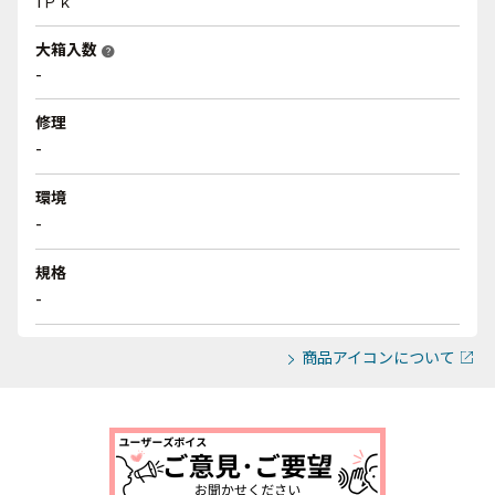
1Ｐｋ
大箱入数
help
-
修理
-
環境
-
規格
-
商品アイコンについて