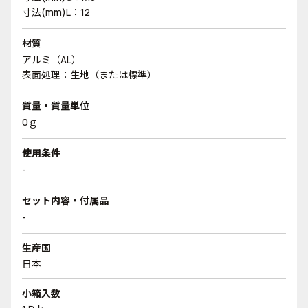
寸法(mm)L：12
材質
アルミ（AL）
表面処理：生地（または標準）
質量・質量単位
0ｇ
使用条件
-
セット内容・付属品
-
生産国
日本
小箱入数