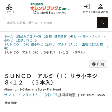
category
login
person
ログイン
購入希望の方
カテゴリ
search
ホーム
商品カテゴリ一覧
金物・建築資材
ねじ・ボルト・ナット
小ねじ
皿頭小ねじ
ＳＵＮＣＯ （＋）皿小ねじ（全ねじ アルミ（ＡＬ） 生地（または標
準）
ＳＵＮＣＯ アルミ（＋）サラ小ネジ ８×１２ （５本入）
print
印刷
ＳＵＮＣＯ アルミ（＋）サラ小ネジ
８×１２ （５本入）
Aluminum (+)Machine Screw Flat Head
サンコーインダストリー（株）
技術相談窓口
06-6539-3535
代表画像