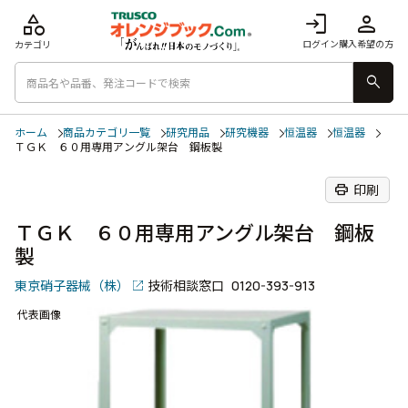
category
login
person
ログイン
購入希望の方
カテゴリ
search
ホーム
商品カテゴリ一覧
研究用品
研究機器
恒温器
恒温器
ＴＧＫ ６０用専用アングル架台 鋼板製
print
印刷
ＴＧＫ ６０用専用アングル架台 鋼板
製
東京硝子器械（株）
技術相談窓口
0120-393-913
代表画像