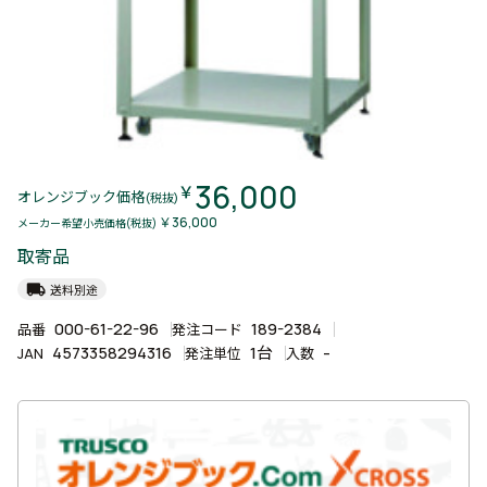
36,000
￥
オレンジブック価格
(税抜)
￥36,000
メーカー希望小売価格(税抜)
取寄品
local_shipping
送料別途
000-61-22-96
189-2384
品番
発注コード
4573358294316
1台
-
JAN
発注単位
入数