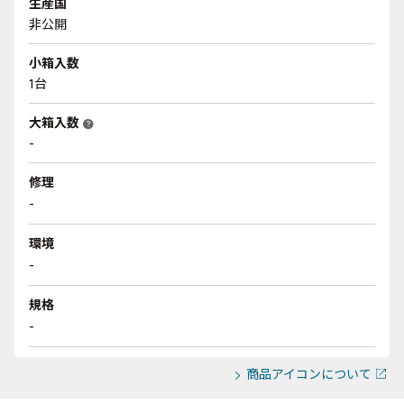
生産国
非公開
小箱入数
1台
大箱入数
help
-
修理
-
環境
-
規格
-
商品アイコンについて