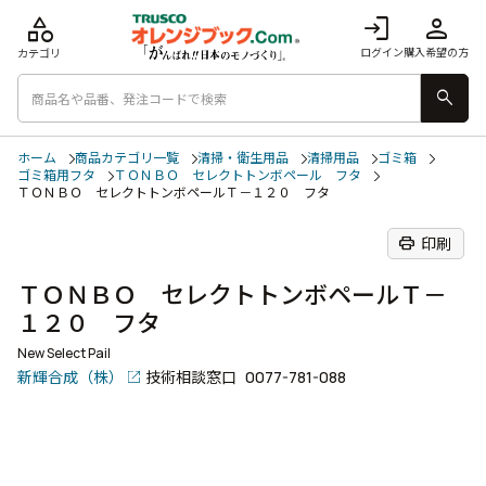
category
login
person
ログイン
購入希望の方
カテゴリ
search
ホーム
商品カテゴリ一覧
清掃・衛生用品
清掃用品
ゴミ箱
ゴミ箱用フタ
ＴＯＮＢＯ セレクトトンボペール フタ
ＴＯＮＢＯ セレクトトンボペールＴ－１２０ フタ
print
印刷
ＴＯＮＢＯ セレクトトンボペールＴ－
１２０ フタ
New Select Pail
新輝合成（株）
技術相談窓口
0077-781-088