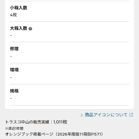
小箱入数
4枚
大箱入数
help
-
修理
-
環境
-
規格
-
商品アイコンについて
1,011枚
トラスコ中山の販売実績：
※直近1年間
オレンジブック掲載ページ（2026年度版11冊目P.571）