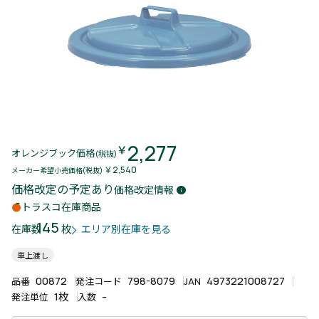
2,277
￥
オレンジブック価格
(税抜)
￥2,540
メーカー希望小売価格(税抜)
価格改定の予定あり
価格改定情報
info
トラスコ在庫商品
145
枚
在庫数
エリア別在庫を見る
車上渡し
00872
798-8079
4973221008727
品番
発注コード
JAN
1枚
-
発注単位
入数