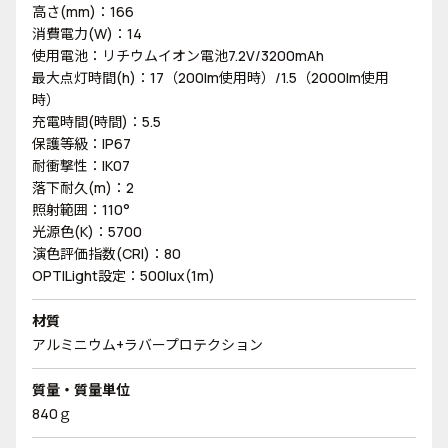
高さ(mm)：166
消費電力(W)：14
使用電池：リチウムイオン電池7.2V/3200mAh
最大点灯時間(h)：17（200lm使用時）/1.5（2000lm使用
時）
充電時間(時間)：5.5
保護等級：IP67
耐衝撃性：IK07
落下耐久(m)：2
照射範囲：110°
光源色(K)：5700
演色評価指数(CRI)：80
OPTILight設定：500lux(1m)
材質
アルミニウム+ラバープロテクション
質量・質量単位
840ｇ