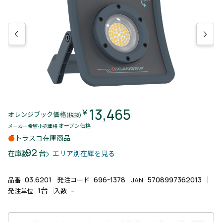
13,465
￥
オレンジブック価格
(税抜)
オープン価格
メーカー希望小売価格
トラスコ在庫商品
92
台
在庫数
エリア別在庫を見る
03.6201
696-1378
5708997362013
品番
発注コード
JAN
1台
-
発注単位
入数