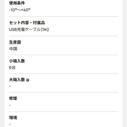
使用条件
-10°～+40°
セット内容・付属品
USB充電ケーブル(1m)
生産国
中国
小箱入数
6台
大箱入数
help
-
修理
-
環境
-