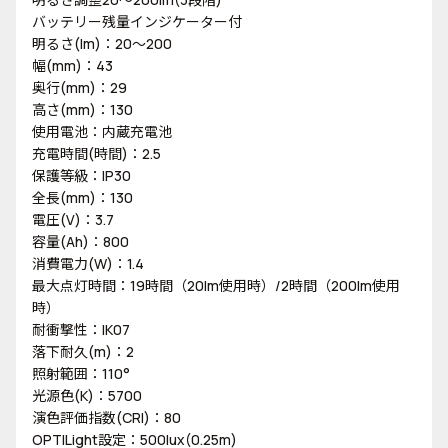
バッテリー残量インジケーター付
明るさ(lm)：20～200
幅(mm)：43
奥行(mm)：29
高さ(mm)：130
使用電池：内蔵充電池
充電時間(時間)：2.5
保護等級：IP30
全長(mm)：130
電圧(V)：3.7
容量(Ah)：800
消費電力(W)：1.4
最大点灯時間：19時間（20lm使用時）/2時間（200lm使用
時）
耐衝撃性：IK07
落下耐久(m)：2
照射範囲：110°
光源色(K)：5700
演色評価指数(CRI)：80
OPTILight設定：500lux(0.25m)