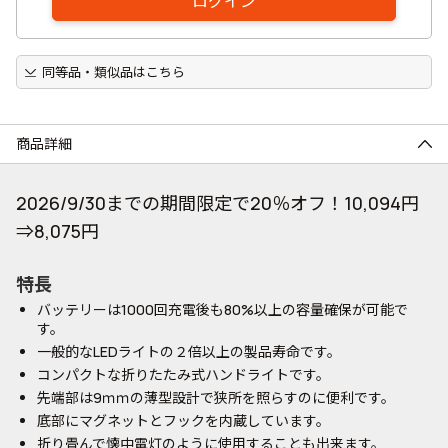
ログイン
同等品・類似品はこちら
商品詳細
2026/9/30までの期間限定で20％オフ！10,094円
⇒8,075円
特長
バッテリーは1000回充電後も80%以上の容量確保が可能で
す。
一般的なLEDライトの２倍以上の製品寿命です。
コンパクトな折りたたみ式ハンドライトです。
先端部は9ｍｍの薄型設計で狭所を照らすのに便利です。
底部にマグネットとフックを内蔵しています。
折り畳んで懐中電灯のように使用することも出来ます。