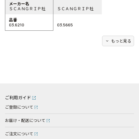
メーカー名
ＳＣＡＮＧＲＩＰ社
ＳＣＡＮＧＲＩＰ社
品番
03.6210
03.5665
expand_more
もっと見る
ご利用ガイド
ご登録について
お届け・配送について
ご注文について