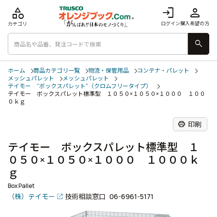
category
login
person
ログイン
購入希望の方
カテゴリ
search
ホーム
商品カテゴリ一覧
物流・保管用品
コンテナ・パレット
メッシュパレット
メッシュパレット
テイモー “ボックスパレット”（クロムフリータイプ）
テイモー ボックスパレット標準型 １０５０×１０５０×１０００ １００
０ｋｇ
print
印刷
テイモー ボックスパレット標準型 １
０５０×１０５０×１０００ １０００ｋ
ｇ
Box Pallet
（株）テイモー
技術相談窓口
06-6961-5171