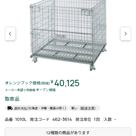
40,125
￥
オレンジブック価格
(税抜)
オープン価格
メーカー希望小売価格
取寄品
local_shipping
送料元払
重い（配送注意）
(北海道・沖縄・離島は除く)
1010L
462-3614
1台
-
品番
発注コード
発注単位
入数
12種類の商品があります