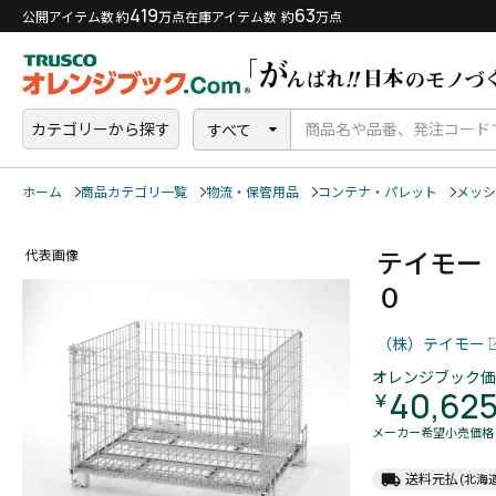
419
63
公開アイテム数 約
万点
在庫アイテム数 約
万点
カテゴリーから探す
すべて
ホーム
商品カテゴリ一覧
物流・保管用品
コンテナ・パレット
メッシ
テイモー
代表画像
０
（株）テイモー
オレンジブック価
40,62
￥
メーカー希望小売価格
local_shipping
送料元払
(北海