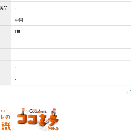
属品
-
中国
1台
-
-
-
-