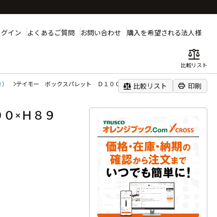
ログイン
よくあるご質問
お問い合わせ
購入を希望される法人様
balance
比較リスト
き）
テイモー ボックスパレット Ｄ１０００×Ｗ１２００×Ｈ８９０
balance
print
比較リスト
印刷
０×Ｈ８９