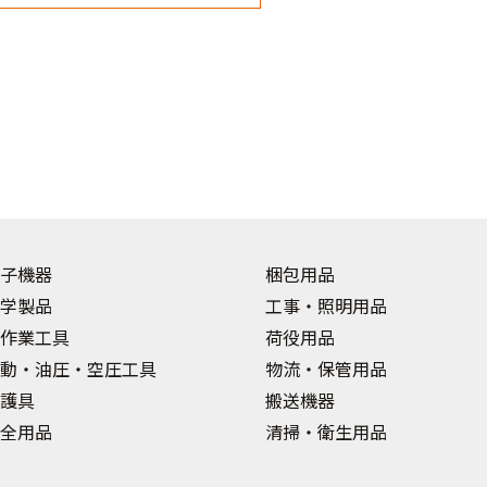
子機器
梱包用品
学製品
工事・照明用品
作業工具
荷役用品
動・油圧・空圧工具
物流・保管用品
護具
搬送機器
全用品
清掃・衛生用品