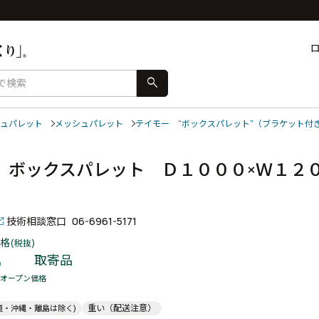
search
ュパレット
メッシュパレット
テイモー “ボックスパレット”（ブラケット付
 ボックスパレット Ｄ１０００×Ｗ１２０
技術相談窓口
06-6961-5171
格
(税抜)
5
取寄品
オープン価格
重い（配送注意）
道・沖縄・離島は除く)