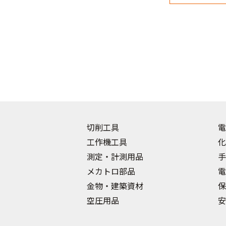
切削工具
電
工作機工具
化
測定・計測用品
手
メカトロ部品
電
金物・建築資材
保
空圧用品
安