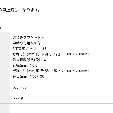
め車上渡しになります。
ク
段積みブラケット付
車輪取付用鉄板付
3価電気メッキ仕上げ
呼称寸法(mm)間口×奥行×高さ：1000×1200×890
最大積載段数(段)：4
線径(mm)：6.0
呼称寸法(mm)奥行×間口×高さ：1000×1200×890
網目(mm)：50×100
スチール
65ｋｇ
-