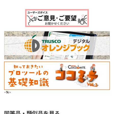
--%>
同等品・類似品を見る