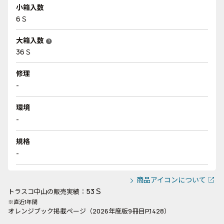
小箱入数
6Ｓ
大箱入数
help
36Ｓ
修理
-
環境
-
規格
-
商品アイコンについて
53Ｓ
トラスコ中山の販売実績：
※直近1年間
オレンジブック掲載ページ（2026年度版9冊目P.1428）