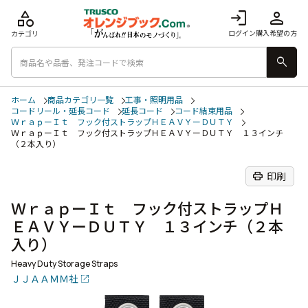
category
login
person
ログイン
購入希望の方
カテゴリ
search
ホーム
商品カテゴリ一覧
工事・照明用品
コードリール・延長コード
延長コード
コード結束用品
ＷｒａｐーＩｔ フック付ストラップＨＥＡＶＹーＤＵＴＹ
ＷｒａｐーＩｔ フック付ストラップＨＥＡＶＹーＤＵＴＹ １３インチ
（２本入り）
print
印刷
ＷｒａｐーＩｔ フック付ストラップＨ
ＥＡＶＹーＤＵＴＹ １３インチ（２本
入り）
Heavy Duty Storage Straps
ＪＪＡＡＭＭ社