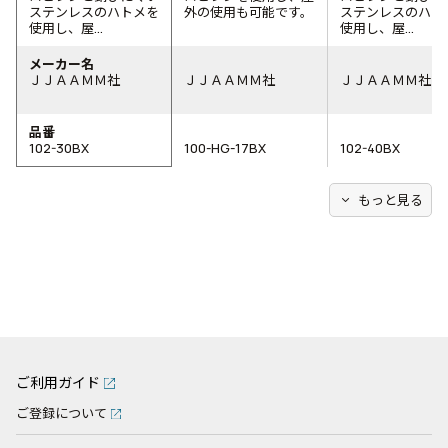
ステンレスのハトメを
外の使用も可能です。
ステンレスのハト
使用し、屋...
使用し、屋...
メーカー名
ＪＪＡＡＭＭ社
ＪＪＡＡＭＭ社
ＪＪＡＡＭＭ社
品番
102-30BX
100-HG-17BX
102-40BX
expand_more
もっと見る
ご利用ガイド
ご登録について