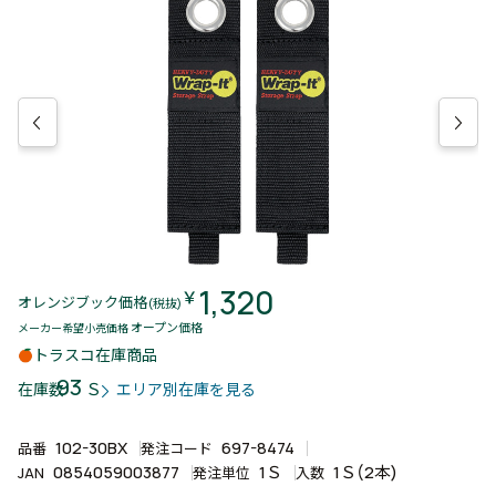
1,320
￥
オレンジブック価格
(税抜)
オープン価格
メーカー希望小売価格
トラスコ在庫商品
93
Ｓ
在庫数
エリア別在庫を見る
102-30BX
697-8474
品番
発注コード
0854059003877
1Ｓ
1Ｓ(2本)
JAN
発注単位
入数