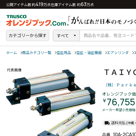
419
63
公開アイテム数 約
万点
在庫アイテム数 約
万点
カテゴリーから探す
すべて
ホーム
商品カテゴリ一覧
空圧用品
空圧・油圧機器
エアシリンダ
ＴＡＩＹ
代表画像
（株）Ｐａｒｋ
オレンジブック価
76,755
￥
メーカー希望小売価格
local_shipping
送料元払
(沖縄
10A-2CA1
品番