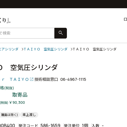
search
エアシリンダ
ＴＡＩＹＯ 空気圧シリンダ
ＴＡＩＹＯ 空気圧シリンダ
Ｏ 空気圧シリンダ
ｅｒ ＴＡＩＹＯ
技術相談窓口
06-4967-1115
格
(税抜)
取寄品
￥90,300
(税抜)
車上渡し
・離島は除く)
00B400
586-1659
1個
-
発注コード
発注単位
入数