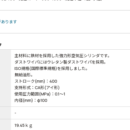
があります
ク
主材料に鉄材を採用した強力形空気圧シリンダです。
ダストワイパにはウレタン製ダストワイパを採用。
ISO規格(国際標準規格)を採用しました。
無給油形。
ストローク(mm)：400
支持形式：CA形(アイ形)
使用圧力範囲(MPa)：0.1～1
内径(mm)：φ100
-
19.45ｋｇ