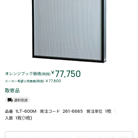
77,750
￥
オレンジブック価格
(税抜)
￥77,800
メーカー希望小売価格(税抜)
取寄品
local_shipping
送料別途
1LT-600M
261-6685
1枚
品番
発注コード
発注単位
1枚(1枚)
入数