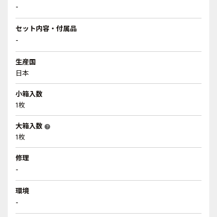
-
セット内容・付属品
-
生産国
日本
小箱入数
1枚
大箱入数
help
1枚
修理
-
環境
-