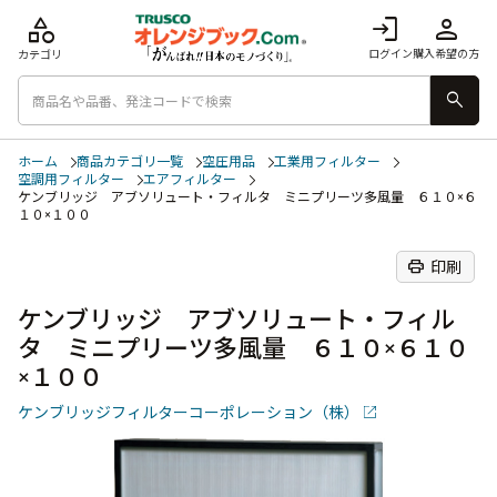
category
login
person
ログイン
購入希望の方
カテゴリ
search
ホーム
商品カテゴリ一覧
空圧用品
工業用フィルター
空調用フィルター
エアフィルター
ケンブリッジ アブソリュート・フィルタ ミニプリーツ多風量 ６１０×６
１０×１００
print
印刷
ケンブリッジ アブソリュート・フィル
タ ミニプリーツ多風量 ６１０×６１０
×１００
ケンブリッジフィルターコーポレーション（株）