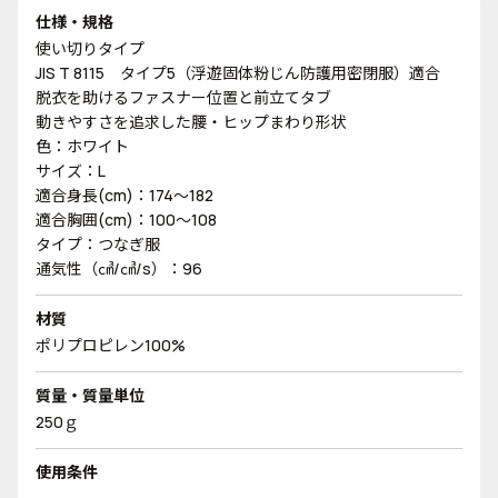
仕様・規格
使い切りタイプ
JIS T 8115 タイプ5（浮遊固体粉じん防護用密閉服）適合
脱衣を助けるファスナー位置と前立てタブ
動きやすさを追求した腰・ヒップまわり形状
色：ホワイト
サイズ：L
適合身長(cm)：174～182
適合胸囲(cm)：100～108
タイプ：つなぎ服
通気性（㎤/㎤/s）：96
材質
ポリプロピレン100%
質量・質量単位
250ｇ
使用条件