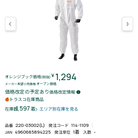
1,294
￥
オレンジブック価格
(税抜)
オープン価格
メーカー希望小売価格
価格改定の予定あり
価格改定情報
info
トラスコ在庫商品
1,597
着
在庫数
エリア別在庫を見る
220-03002(L)
114-1109
品番
発注コード
4960685894225
1着
-
JAN
発注単位
入数