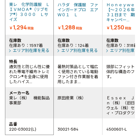
東レ 化学防護服 Ｌ
ハラダ 保護服 ファ
Ｈｏｎｅｙｗｅ
ＩＶＭＯＡ®（リブモ
インガードプロ エア
【～２０２６年１
ア®）３０００ Ｌサ
Ｗ０１ Ｌ
３１日まで 期間
イズ
キャンペー...
1,294
1,288
1,250
￥
￥
￥
税抜
税抜
税抜
在庫数
在庫数
在庫数
在庫あり：1597着
在庫あり：124着
在庫あり：318着
エリア別在庫を見る
エリア別在庫を見る
エリア別在庫を
特長
通気性と防じん性に優
暑熱対策品として幅広
頭部にフィットす
れた帯電不織布トレミ
く使用されている電動
体的な構造のフー
クロン®を全身に使用
ファン付き作業服を着
す。
したハイス...
用したまま...
メーカー名
東レ（株） 機能製品
原田産業（株）
Ｅｓｓｅｘ Ｊａ
事業部
ｎ（株）（旧日本
ウェル（株）セー
ィ・プロダクツ）
品番
220-03002(L)
30021-584
4500601-L