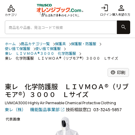
category
login
person
ログイン
購入希望の方
カテゴリ
search
ホーム
商品カテゴリ一覧
保護具
保護服・防護服
使い捨て保護服
使い捨て保護服
東レ ＬＩＶＭＯＡ®３０００ 化学防護服
東レ 化学防護服 ＬＩＶＭＯＡ®（リブモア®）３０００ Ｌサイズ
print
印刷
東レ 化学防護服 ＬＩＶＭＯＡ®（リブ
モア®）３０００ Ｌサイズ
LIVMOA3000 Highly Air Permeable Chemical Protective Clothing
東レ（株） 機能製品事業部
技術相談窓口
03-3245-5857
代表画像