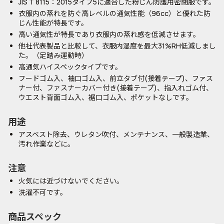
JIS T 8115：2015タイプ5に適合した粉じん防護用密閉服です。
衣服内の蒸れを防ぐ高レベルの通気性能（96cc）と優れた防
じん性能が特長です。
高い通気性が特長であり衣服内の蒸れ感を低減させます。
他社代表製品と比較して、衣服内湿度を最大31%RH低減しまし
た。（足踏み運動時）
高通気ハイスペックタイプです。
フードゴム入、袖口ゴム入、前立タブ付(接着テープ)、ファス
ナー付、ファスナーカバー付き(接着テープ)、指入れゴム付、
ウエスト背面ゴム入、裾口ゴム入、ポケットなしです。
用途
アスベスト除去、ウレタン吹付、メンテナンス、一般製造業、
汚れ作業などに。
注意
火気には近づけないでください。
洗濯不可です。
商品スペック