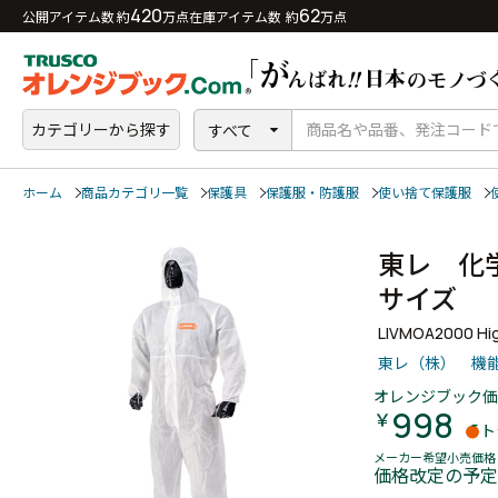
420
62
公開アイテム数 約
万点
在庫アイテム数 約
万点
カテゴリーから探す
すべて
ホーム
商品カテゴリ一覧
保護具
保護服・防護服
使い捨て保護服
東レ 化
サイズ
LIVMOA2000 High
東レ（株） 機
オレンジブック価
998
￥
ト
メーカー希望小売価格
価格改定の予定