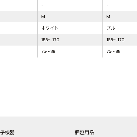
-
-
M
M
ホワイト
ブルー
155～170
155～170
75～88
75～88
子機器
梱包用品