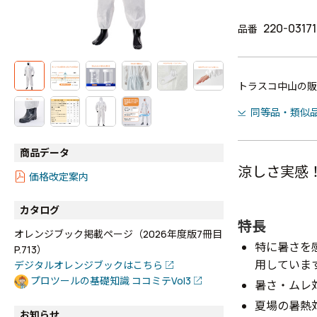
220-0317
品番
トラスコ中山の販
同等品・類似
商品データ
涼しさ実感
価格改定案内
カタログ
特長
オレンジブック掲載ページ（2026年度版7冊目
特に暑さを
P.713）
用していま
デジタルオレンジブックはこちら
プロツールの基礎知識 ココミテVol3
暑さ・ムレ
夏場の暑熱
お知らせ