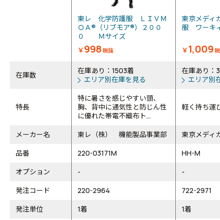
東レ 化学防護服 ＬＩＶＭ
東京メディ
ＯＡ®（リブモア®）２００
服 ワーキ
０ Ｍサイズ
998
1,009
￥
￥
税抜
税
在庫あり：1503着
在庫あり：3
在庫数
エリア別在庫を見る
エリア別
特に暑さを感じやすい頭、
特長
胸、背中に通気性と防じん性
軽く持ち運
に優れた帯電不織布ト...
メーカー名
東レ（株） 機能製品事業部
東京メディ
品番
220-03171M
HH-M
オプション
-
-
発注コード
220-2964
722-2971
発注単位
1着
1着