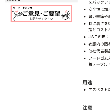
をバックア
安全性に加
暑い季節や
特に暑さを
策とコスト
JIS T 8
衣服内の蒸
他社代表製
フードゴム
着テープ)
用途
アスベスト
注意