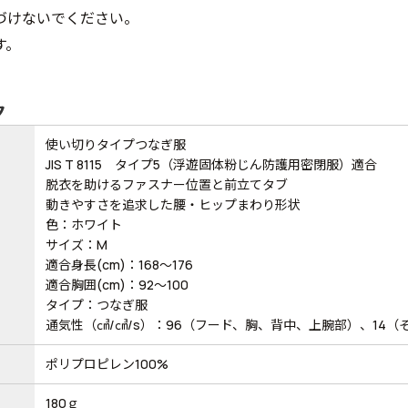
づけないでください。
す。
ク
使い切りタイプつなぎ服
JIS T 8115 タイプ5（浮遊固体粉じん防護用密閉服）適合
脱衣を助けるファスナー位置と前立てタブ
動きやすさを追求した腰・ヒップまわり形状
色：ホワイト
サイズ：M
適合身長(cm)：168～176
適合胸囲(cm)：92～100
タイプ：つなぎ服
通気性（㎤/㎤/s）：96（フード、胸、背中、上腕部）、14（
ポリプロピレン100%
180ｇ