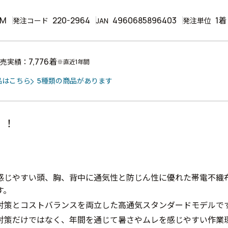
1M
220-2964
4960685896403
1着
発注コード
JAN
発注単位
7,776着
売実績：
※直近1年間
品はこちら
5種類の商品があります
！！
感じやすい頭、胸、背中に通気性と防じん性に優れた帯電不織
す。
対策とコストバランスを両立した高通気スタンダードモデルで
対策だけではなく、年間を通じて暑さやムレを感じやすい作業