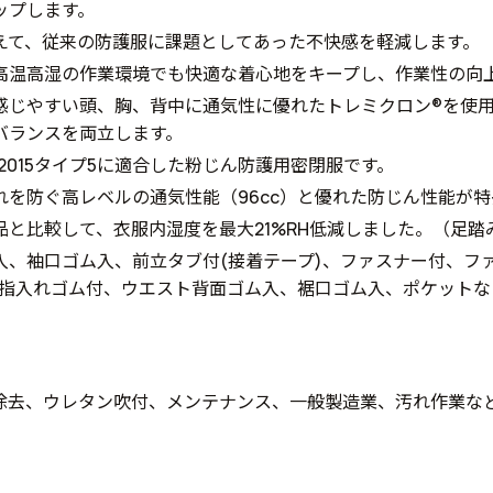
ップします。
えて、従来の防護服に課題としてあった不快感を軽減します。
高温高湿の作業環境でも快適な着心地をキープし、作業性の向
感じやすい頭、胸、背中に通気性に優れたトレミクロン®を使
バランスを両立します。
115：2015タイプ5に適合した粉じん防護用密閉服です。
れを防ぐ高レベルの通気性能（96cc）と優れた防じん性能が特
品と比較して、衣服内湿度を最大21%RH低減しました。（足踏
入、袖口ゴム入、前立タブ付(接着テープ)、ファスナー付、フ
、指入れゴム付、ウエスト背面ゴム入、裾口ゴム入、ポケットな
除去、ウレタン吹付、メンテナンス、一般製造業、汚れ作業な