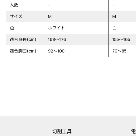
入数
-
-
サイズ
M
M
色
ホワイト
白
適合身長(cm)
168～176
155～165
適合胸囲(cm)
92～100
70～85
切削工具
電