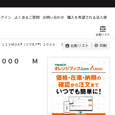
ログイン
よくあるご質問
お問い合わせ
購入を希望される法人様
balance
比較リスト
 ＬＩＶＭＯＡ®（リブモア®）２０００ Ｍサイズ
balance
print
比較リスト
印刷
）２０００ Ｍ