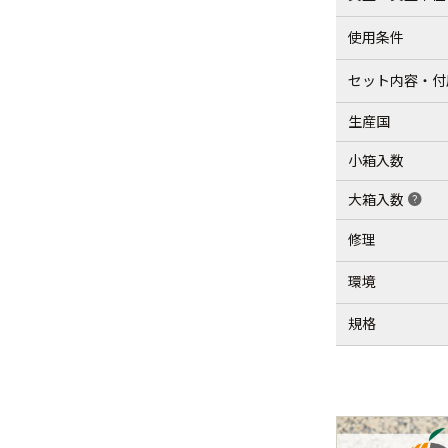
使用条件
セット内容・付
生産国
小箱入数
大箱入数
help
修理
環境
規格