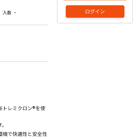
ログイン
-
入数
布トレミクロン®を使
す。
環境で快適性と安全性