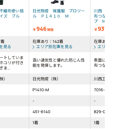
不織布使い捨
日光物産 保護服 プロツー
川西 使い捨て保
イズ ブル
ル Ｐ１４１０ Ｍ
布つなぎ服 揆水
プ Ｍサイズ
946
937
￥
￥
税抜
税抜
7着
在庫あり：142着
在庫あり：76着
を見る
エリア別在庫を見る
エリア別在庫を
ートしていま
高い通気性と優れた防じん性
表面に撥水加工を
ホコリが付き
能を発揮します。
布つなぎ服です。
ま...
株）
日光物産（株）
川西工業（株）
P1410-M
7016-M
-
-
451-6140
829-0519
1着
1着