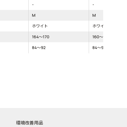
-
-
M
M
ホワイト
ホワイト
164～170
160～170
84～92
84～92
環境改善用品