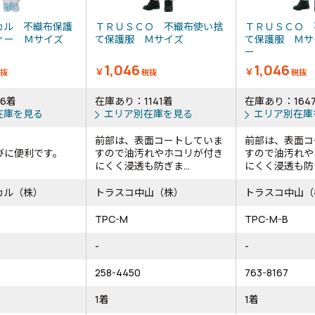
カル 不織布保護
ＴＲＵＳＣＯ 不織布使い捨
ＴＲＵＳＣＯ 
ィー Ｍサイズ
て保護服 Ｍサイズ
て保護服 Ｍサ
ー
1,046
1,046
￥
￥
抜
税抜
税抜
6着
在庫あり：1141着
在庫あり：164
在庫を見る
エリア別在庫を見る
エリア別在庫
前部は、表面コートしていま
前部は、表面コ
びに便利です。
すので油汚れやホコリが付き
すので油汚れや
にくく浸透も防ぎま...
にくく浸透も防ぎ
カル（株）
トラスコ中山（株）
トラスコ中山（
TPC-M
TPC-M-B
-
-
258-4450
763-8167
1着
1着