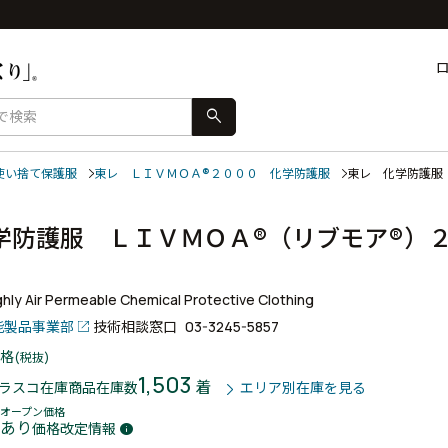
search
使い捨て保護服
東レ ＬＩＶＭＯＡ®２０００ 化学防護服
東レ 化学防護服
学防護服 ＬＩＶＭＯＡ®（リブモア®
ly Air Permeable Chemical Protective Clothing
能製品事業部
技術相談窓口
03-3245-5857
格
(税抜)
1,503
着
ラスコ在庫商品
在庫数
エリア別在庫を見る
オープン価格
あり
価格改定情報
info