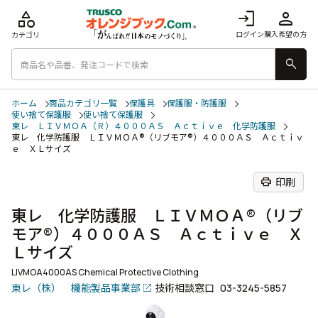
category
login
person
ログイン
購入希望の方
カテゴリ
search
ホーム
商品カテゴリ一覧
保護具
保護服・防護服
使い捨て保護服
使い捨て保護服
東レ ＬＩＶＭＯＡ（Ｒ）４０００ＡＳ Ａｃｔｉｖｅ 化学防護服
東レ 化学防護服 ＬＩＶＭＯＡ®（リブモア®）４０００ＡＳ Ａｃｔｉｖ
ｅ ＸＬサイズ
print
印刷
東レ 化学防護服 ＬＩＶＭＯＡ®（リブ
モア®）４０００ＡＳ Ａｃｔｉｖｅ Ｘ
Ｌサイズ
LIVMOA4000AS Chemical Protective Clothing
東レ（株） 機能製品事業部
技術相談窓口
03-3245-5857