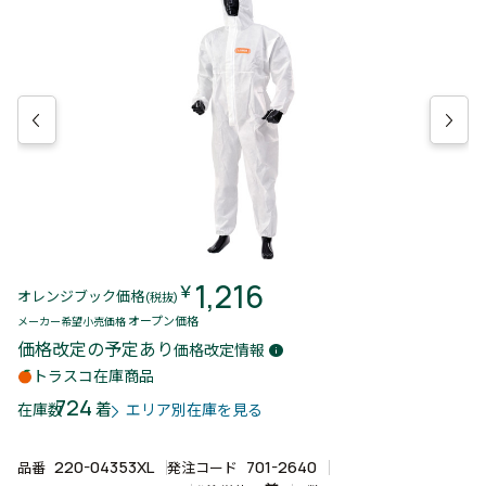
1,216
￥
オレンジブック価格
(税抜)
オープン価格
メーカー希望小売価格
価格改定の予定あり
価格改定情報
info
トラスコ在庫商品
724
着
在庫数
エリア別在庫を見る
220-04353XL
701-2640
品番
発注コード