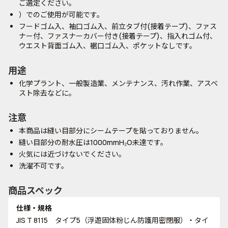
ご選定ください。
）でのご使用が可能です。
フードゴム入、袖口ゴム入、前立タブ付(接着テープ)、ファス
ナー付、ファスナーカバー付き(接着テープ)、指入れゴム付、
ウエスト背面ゴム入、裾口ゴム入、ポケットなしです。
用途
化学プラント、一般製造業、メンテナンス、汚れ作業、アスベ
スト除去などに。
注意
本商品は縫い目部分にシームテープを貼っておりません。
縫い目部分の耐水圧は1000mmH₂O未達です。
火気には近づけないでください。
洗濯不可です。
商品スペック
仕様・規格
JIS T 8115 タイプ5（浮遊固体粉じん防護用密閉服）・タイ