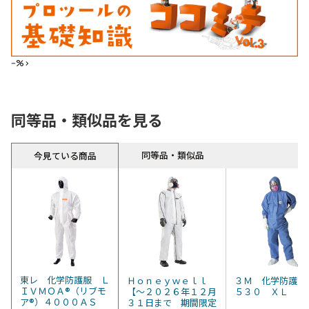
--%>
同等品・類似品を見る
同等品・類似品
今見ている商品
東レ 化学防護服 Ｌ
Ｈｏｎｅｙｗｅｌｌ
３Ｍ 化学防護服
ＩＶＭＯＡ®（リブモ
【～２０２６年１２月
５３０ ＸＬ
ア®）４０００ＡＳ
３１日まで 期間限定