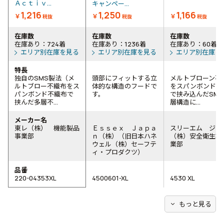
Ａｃｔｉｖ...
キャンペー...
1,216
1,250
1,166
￥
￥
￥
税抜
税抜
税抜
在庫数
在庫数
在庫数
在庫あり：724着
在庫あり：1236着
在庫あり：60着
エリア別在庫を見る
エリア別在庫を見る
エリア別在庫を
特長
独自のSMS製法（メ
頭部にフィットする立
メルトブローン不
ルトブロー不織布をス
体的な構造のフードで
をスパンボンド不
パンボンド不織布で
す。
で挟み込んだSMM
挟んだ多層不...
層構造に...
メーカー名
東レ（株） 機能製品
Ｅｓｓｅｘ Ｊａｐａ
スリーエム ジャ
事業部
ｎ（株）（旧日本ハネ
（株）安全衛生製
ウェル（株）セーフテ
業部
ィ・プロダクツ）
品番
220-04353XL
4500601-XL
4530 XL
expand_more
もっと見る