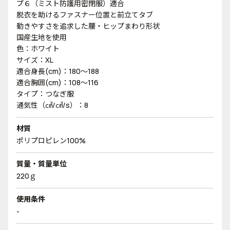
プ６（ミスト防護用密閉服）適合
脱衣を助けるファスナー位置と前立てタブ
動きやすさを追求した腰・ヒップまわり形状
国産生地を使用
色：ホワイト
サイズ：XL
適合身長(cm)：180～188
適合胸囲(cm)：108～116
タイプ：つなぎ服
通気性（㎤/㎤/s）：8
材質
ポリプロピレン100%
質量・質量単位
220ｇ
使用条件
-