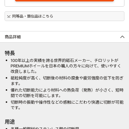
同等品・類似品はこちら
商品詳細
特長
100年以上の実績を誇る世界的砥石メーカー、チロリットが
PREMIUMホイールを日本の職人の方々に向けて、使いやすく
改良しました。
砥粒純度が高く、切断後の材料の腐食や疲労強度の低下を防ぎ
ます。
優れた切断能力により材料への熱負荷（発熱）が小さく、短時
間での切断を可能にします。
切断時の振動や操作性などの感触にこだわり快適に切断が可能
です。
用途
各種一般鋼材やステンレス鋼の切断用。