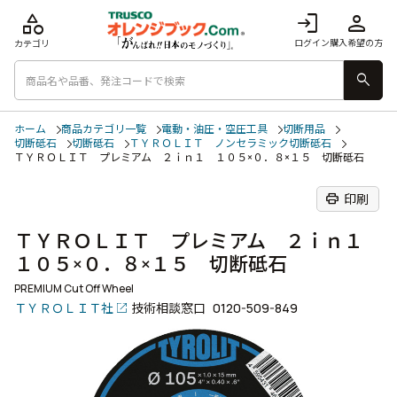
category
login
person
ログイン
購入希望の方
カテゴリ
search
ホーム
商品カテゴリ一覧
電動・油圧・空圧工具
切断用品
切断砥石
切断砥石
ＴＹＲＯＬＩＴ ノンセラミック切断砥石
ＴＹＲＯＬＩＴ プレミアム ２ｉｎ１ １０５×０．８×１５ 切断砥石
print
印刷
ＴＹＲＯＬＩＴ プレミアム ２ｉｎ１
１０５×０．８×１５ 切断砥石
PREMIUM Cut Off Wheel
ＴＹＲＯＬＩＴ社
技術相談窓口
0120-509-849