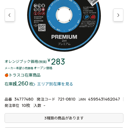
283
￥
オレンジブック価格
(税抜)
オープン価格
メーカー希望小売価格
トラスコ在庫商品
1,260
枚
在庫数
エリア別在庫を見る
34777480
721-0810
4595431462047
品番
発注コード
JAN
10枚
-
発注単位
入数
3種類の商品があります