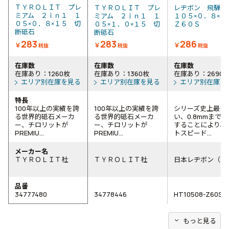
ＴＹＲＯＬＩＴ プレ
ＴＹＲＯＬＩＴ プレ
レヂボン 飛騨
ミアム ２ｉｎ１ １
ミアム ２ｉｎ１ １
１０５×０．８×
０５×０．８×１５ 切
０５×１．０×１５ 切
Ｚ６０Ｓ
断砥石
断砥石
283
283
286
￥
￥
￥
税抜
税抜
税抜
在庫数
在庫数
在庫数
在庫あり：1260枚
在庫あり：1360枚
在庫あり：2690
エリア別在庫を見る
エリア別在庫を見る
エリア別在庫を
特長
100年以上の実績を誇
100年以上の実績を誇
シリーズ史上最も
る世界的砥石メーカ
る世界的砥石メーカ
い、0.8mmまで
ー、チロリットが
ー、チロリットが
することにより、
PREMIU...
PREMIU...
トスピード...
メーカー名
ＴＹＲＯＬＩＴ社
ＴＹＲＯＬＩＴ社
日本レヂボン（株
品番
34777480
34778446
HT10508-Z60S
expand_more
もっと見る